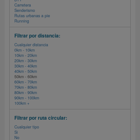
Carretera
Senderismo
Rutas urbanas a pie
Running
Filtrar por distancia:
Cualquier distancia
0km - 10km
10km - 20km
20km - 30km
30km - 40km
40km - 50km
50km - 60km
60km - 70km
70km - 80km
80km - 90km
90km - 100km
100km +
Filtrar por ruta circular:
Cualquier tipo
Si
No