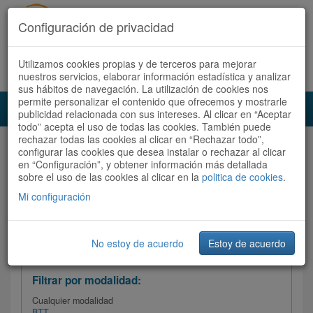
Configuración de privacidad
Utilizamos cookies propias y de terceros para mejorar
Español |
Català
Registrate ahora
Acceder
nuestros servicios, elaborar información estadística y analizar
sus hábitos de navegación. La utilización de cookies nos
permite personalizar el contenido que ofrecemos y mostrarle
Toggl
publicidad relacionada con sus intereses. Al clicar en “Aceptar
navig
todo” acepta el uso de todas las cookies. También puede
rechazar todas las cookies al clicar en “Rechazar todo”,
Audioruta
Todas las rutas
configurar las cookies que desea instalar o rechazar al clicar
en “Configuración”, y obtener información más detallada
sobre el uso de las cookies al clicar en la
Ordenar por:
politica de cookies
Más recientes
.
/
Todas las rutas
Dificultad /
Valoración
Mi configuración
No estoy de acuerdo
Estoy de acuerdo
Filtrar las rutas
Filtrar por modalidad:
Cualquier modalidad
BTT