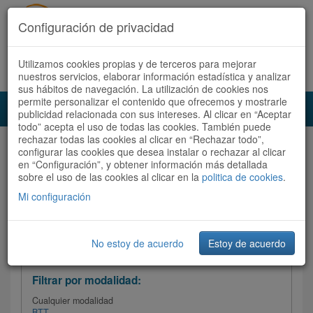
Configuración de privacidad
Utilizamos cookies propias y de terceros para mejorar
Español |
Català
Registrate ahora
Acceder
nuestros servicios, elaborar información estadística y analizar
sus hábitos de navegación. La utilización de cookies nos
permite personalizar el contenido que ofrecemos y mostrarle
Toggl
publicidad relacionada con sus intereses. Al clicar en “Aceptar
navig
todo” acepta el uso de todas las cookies. También puede
rechazar todas las cookies al clicar en “Rechazar todo”,
Audioruta
Todas las rutas
configurar las cookies que desea instalar o rechazar al clicar
en “Configuración”, y obtener información más detallada
sobre el uso de las cookies al clicar en la
Ordenar por:
politica de cookies
Más recientes
.
/
Todas las rutas
Dificultad /
Valoración
Mi configuración
No estoy de acuerdo
Estoy de acuerdo
Filtrar las rutas
Filtrar por modalidad:
Cualquier modalidad
BTT