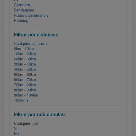
Carretera
Senderismo
Rutas urbanas a pie
Running
Filtrar por distancia:
Cualquier distancia
0km - 10km
10km - 20km
20km - 30km
30km - 40km
40km - 50km
50km - 60km
60km - 70km
70km - 80km
80km - 90km
90km - 100km
100km +
Filtrar por ruta circular:
Cualquier tipo
Si
No