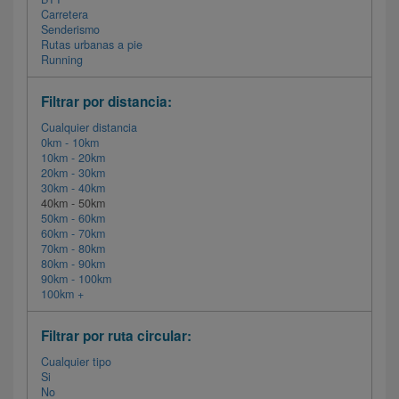
Carretera
Senderismo
Rutas urbanas a pie
Running
Filtrar por distancia:
Cualquier distancia
0km - 10km
10km - 20km
20km - 30km
30km - 40km
40km - 50km
50km - 60km
60km - 70km
70km - 80km
80km - 90km
90km - 100km
100km +
Filtrar por ruta circular:
Cualquier tipo
Si
No