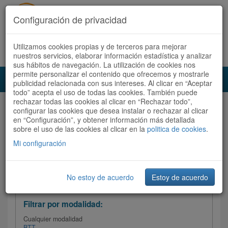
Configuración de privacidad
Utilizamos cookies propias y de terceros para mejorar
Español |
Català
Registrate ahora
Acceder
nuestros servicios, elaborar información estadística y analizar
sus hábitos de navegación. La utilización de cookies nos
permite personalizar el contenido que ofrecemos y mostrarle
Toggl
publicidad relacionada con sus intereses. Al clicar en “Aceptar
navig
todo” acepta el uso de todas las cookies. También puede
rechazar todas las cookies al clicar en “Rechazar todo”,
Audioruta
Todas las rutas
configurar las cookies que desea instalar o rechazar al clicar
en “Configuración”, y obtener información más detallada
sobre el uso de las cookies al clicar en la
Ordenar por:
politica de cookies
Más recientes
.
/
Todas las rutas
Dificultad /
Valoración
Mi configuración
No estoy de acuerdo
Estoy de acuerdo
Filtrar las rutas
Filtrar por modalidad:
Cualquier modalidad
BTT