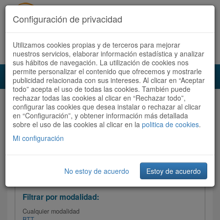
Configuración de privacidad
Utilizamos cookies propias y de terceros para mejorar
Español |
Català
Registrate ahora
Acceder
nuestros servicios, elaborar información estadística y analizar
sus hábitos de navegación. La utilización de cookies nos
permite personalizar el contenido que ofrecemos y mostrarle
Toggl
publicidad relacionada con sus intereses. Al clicar en “Aceptar
navig
todo” acepta el uso de todas las cookies. También puede
rechazar todas las cookies al clicar en “Rechazar todo”,
Audioruta
Todas las rutas
configurar las cookies que desea instalar o rechazar al clicar
en “Configuración”, y obtener información más detallada
sobre el uso de las cookies al clicar en la
Ordenar por:
politica de cookies
Más recientes
.
/
Todas las rutas
Dificultad /
Valoración
Mi configuración
No estoy de acuerdo
Estoy de acuerdo
Filtrar las rutas
Filtrar por modalidad:
Cualquier modalidad
BTT