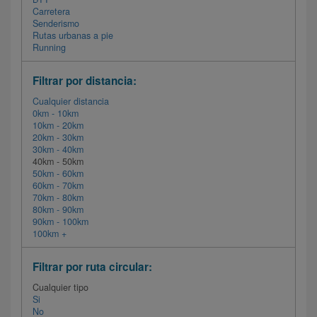
Carretera
Senderismo
Rutas urbanas a pie
Running
Filtrar por distancia:
Cualquier distancia
0km - 10km
10km - 20km
20km - 30km
30km - 40km
40km - 50km
50km - 60km
60km - 70km
70km - 80km
80km - 90km
90km - 100km
100km +
Filtrar por ruta circular:
Cualquier tipo
Si
No