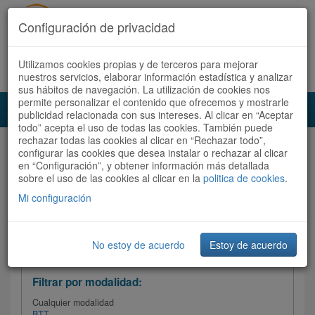
Configuración de privacidad
Utilizamos cookies propias y de terceros para mejorar
Español |
Català
Registrate ahora
Acceder
nuestros servicios, elaborar información estadística y analizar
sus hábitos de navegación. La utilización de cookies nos
permite personalizar el contenido que ofrecemos y mostrarle
Toggl
publicidad relacionada con sus intereses. Al clicar en “Aceptar
navig
todo” acepta el uso de todas las cookies. También puede
rechazar todas las cookies al clicar en “Rechazar todo”,
Audioruta
Todas las rutas
configurar las cookies que desea instalar o rechazar al clicar
en “Configuración”, y obtener información más detallada
sobre el uso de las cookies al clicar en la
Ordenar por:
politica de cookies
Más recientes
.
/
Todas las rutas
Dificultad /
Valoración
Mi configuración
No estoy de acuerdo
Estoy de acuerdo
Filtrar las rutas
Filtrar por modalidad:
Cualquier modalidad
BTT