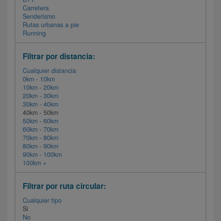
Carretera
Senderismo
Rutas urbanas a pie
Running
Filtrar por distancia:
Cualquier distancia
0km - 10km
10km - 20km
20km - 30km
30km - 40km
40km - 50km
50km - 60km
60km - 70km
70km - 80km
80km - 90km
90km - 100km
100km +
Filtrar por ruta circular:
Cualquier tipo
Si
No