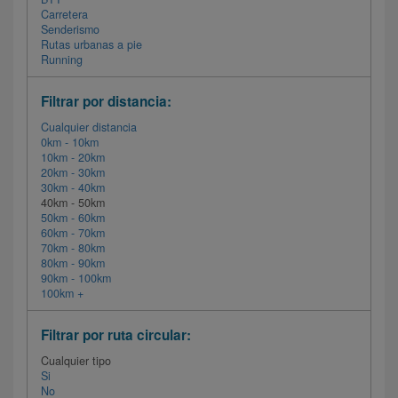
Carretera
Senderismo
Rutas urbanas a pie
Running
Filtrar por distancia:
Cualquier distancia
0km - 10km
10km - 20km
20km - 30km
30km - 40km
40km - 50km
50km - 60km
60km - 70km
70km - 80km
80km - 90km
90km - 100km
100km +
Filtrar por ruta circular:
Cualquier tipo
Si
No