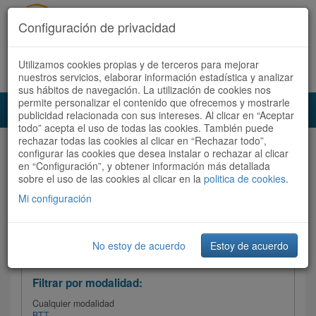
Configuración de privacidad
Utilizamos cookies propias y de terceros para mejorar
Español |
Català
Registrate ahora
Acceder
nuestros servicios, elaborar información estadística y analizar
sus hábitos de navegación. La utilización de cookies nos
permite personalizar el contenido que ofrecemos y mostrarle
Toggl
publicidad relacionada con sus intereses. Al clicar en “Aceptar
navig
todo” acepta el uso de todas las cookies. También puede
rechazar todas las cookies al clicar en “Rechazar todo”,
Audioruta
Todas las rutas
configurar las cookies que desea instalar o rechazar al clicar
en “Configuración”, y obtener información más detallada
sobre el uso de las cookies al clicar en la
Ordenar por:
politica de cookies
Más recientes
.
/
Todas las rutas
Dificultad /
Valoración
Mi configuración
No estoy de acuerdo
Estoy de acuerdo
Filtrar las rutas
Filtrar por modalidad:
Cualquier modalidad
BTT