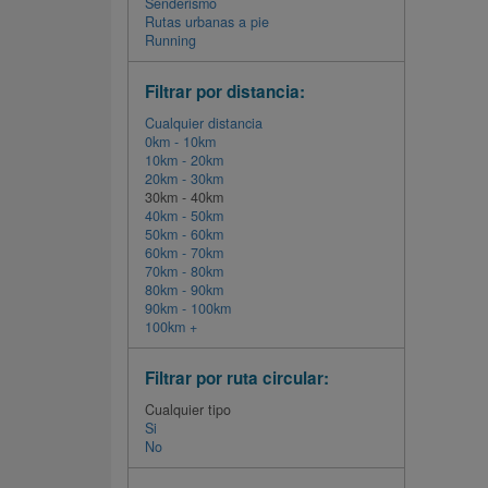
Senderismo
Rutas urbanas a pie
Running
Filtrar por distancia:
Cualquier distancia
0km - 10km
10km - 20km
20km - 30km
30km - 40km
40km - 50km
50km - 60km
60km - 70km
70km - 80km
80km - 90km
90km - 100km
100km +
Filtrar por ruta circular:
Cualquier tipo
Si
No