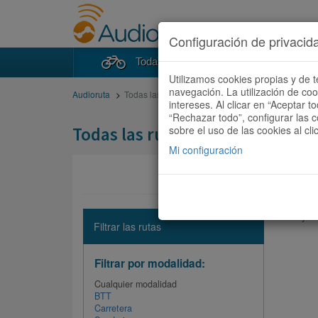
Configuración de privacid
Todas las rutas
Buscad
Utilizamos cookies propias y de t
navegación. La utilización de co
Audioruta
Todas las rutas
intereses. Al clicar en “Aceptar 
“Rechazar todo”, configurar las c
Todas las rutas
sobre el uso de las cookies al cli
Mi configuración
No hay ni
Filtrar las rutas
Filtrar por modalidad:
Cualquier modalidad
BTT
Carretera