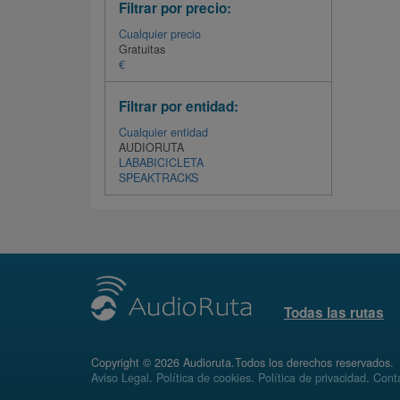
Filtrar por precio:
Cualquier precio
Gratuitas
€
Filtrar por entidad:
Cualquier entidad
AUDIORUTA
LABABICICLETA
SPEAKTRACKS
Todas las rutas
Copyright © 2026 Audioruta.Todos los derechos reservados.
Aviso Legal
.
Política de cookies
.
Política de privacidad
.
Conta