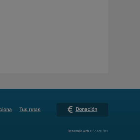
Donación
ciona
Tus rutas
Desarrollo web x
Space Bits