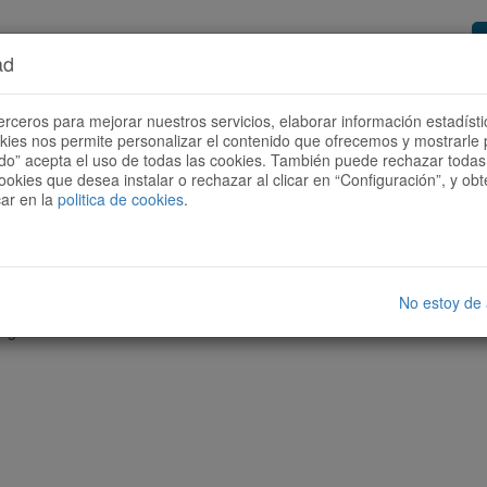
ad
or de rutas
Quieres ser colaborador?
Cóm
erceros para mejorar nuestros servicios, elaborar información estadísti
okies nos permite personalizar el contenido que ofrecemos y mostrarle 
todo” acepta el uso de todas las cookies. También puede rechazar todas 
ookies que desea instalar o rechazar al clicar en “Configuración”, y o
car en la
politica de cookies
.
No estoy de
nguna ruta con las características seleccionadas