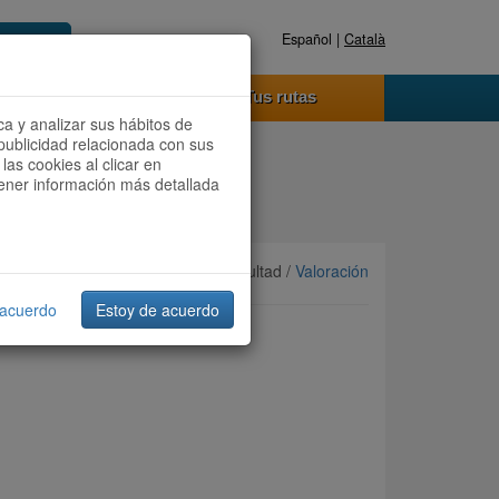
Español |
Català
Registrate ahora
Acceder
o funciona
Tus rutas
ca y analizar sus hábitos de
publicidad relacionada con sus
las cookies al clicar en
btener información más detallada
Ordenar por:
Más recientes
/ Dificultad /
Valoración
 acuerdo
Estoy de acuerdo