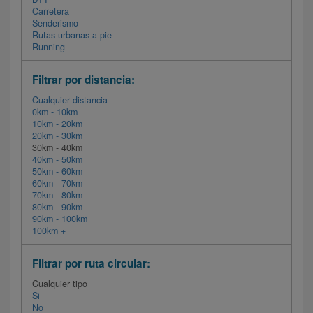
Carretera
Senderismo
Rutas urbanas a pie
Running
Filtrar por distancia:
Cualquier distancia
0km - 10km
10km - 20km
20km - 30km
30km - 40km
40km - 50km
50km - 60km
60km - 70km
70km - 80km
80km - 90km
90km - 100km
100km +
Filtrar por ruta circular:
Cualquier tipo
Si
No