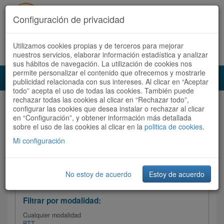
Configuración de privacidad
Utilizamos cookies propias y de terceros para mejorar
Español |
Català
Registrate ahora
Acceder
nuestros servicios, elaborar información estadística y analizar
sus hábitos de navegación. La utilización de cookies nos
permite personalizar el contenido que ofrecemos y mostrarle
Toggl
publicidad relacionada con sus intereses. Al clicar en “Aceptar
navig
todo” acepta el uso de todas las cookies. También puede
rechazar todas las cookies al clicar en “Rechazar todo”,
Audioruta
Todas las rutas
configurar las cookies que desea instalar o rechazar al clicar
en “Configuración”, y obtener información más detallada
sobre el uso de las cookies al clicar en la
Ordenar por:
politica de cookies
Más recientes
.
/
Todas las rutas
Dificultad /
Valoración
Mi configuración
No estoy de acuerdo
Estoy de acuerdo
Filtrar las rutas
Filtrar por modalidad:
Cualquier modalidad
BTT