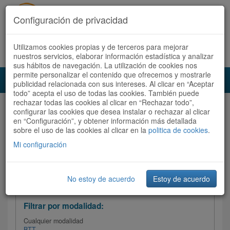
Configuración de privacidad
Utilizamos cookies propias y de terceros para mejorar
Español |
Català
Registrate ahora
Acceder
nuestros servicios, elaborar información estadística y analizar
sus hábitos de navegación. La utilización de cookies nos
permite personalizar el contenido que ofrecemos y mostrarle
Toggl
publicidad relacionada con sus intereses. Al clicar en “Aceptar
navig
todo” acepta el uso de todas las cookies. También puede
rechazar todas las cookies al clicar en “Rechazar todo”,
Audioruta
Todas las rutas
configurar las cookies que desea instalar o rechazar al clicar
en “Configuración”, y obtener información más detallada
sobre el uso de las cookies al clicar en la
Ordenar por:
politica de cookies
Más recientes
.
/
Todas las rutas
Dificultad /
Valoración
Mi configuración
No estoy de acuerdo
Estoy de acuerdo
Filtrar las rutas
Filtrar por modalidad:
Cualquier modalidad
BTT