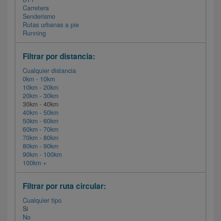
Carretera
Senderismo
Rutas urbanas a pie
Running
Filtrar por distancia:
Cualquier distancia
0km - 10km
10km - 20km
20km - 30km
30km - 40km
40km - 50km
50km - 60km
60km - 70km
70km - 80km
80km - 90km
90km - 100km
100km +
Filtrar por ruta circular:
Cualquier tipo
Si
No