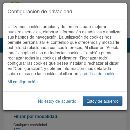
Configuración de privacidad
Utilizamos cookies propias y de terceros para mejorar
Español |
Català
Registrate ahora
Acceder
nuestros servicios, elaborar información estadística y analizar
sus hábitos de navegación. La utilización de cookies nos
permite personalizar el contenido que ofrecemos y mostrarle
Toggl
publicidad relacionada con sus intereses. Al clicar en “Aceptar
navig
todo” acepta el uso de todas las cookies. También puede
rechazar todas las cookies al clicar en “Rechazar todo”,
Audioruta
Todas las rutas
configurar las cookies que desea instalar o rechazar al clicar
en “Configuración”, y obtener información más detallada
sobre el uso de las cookies al clicar en la
Ordenar por:
politica de cookies
Más recientes
.
/
Todas las rutas
Dificultad /
Valoración
Mi configuración
No estoy de acuerdo
Estoy de acuerdo
Filtrar las rutas
Filtrar por modalidad:
Cualquier modalidad
BTT