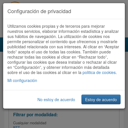
Configuración de privacidad
Utilizamos cookies propias y de terceros para mejorar
Español |
Català
Registrate ahora
Acceder
nuestros servicios, elaborar información estadística y analizar
sus hábitos de navegación. La utilización de cookies nos
permite personalizar el contenido que ofrecemos y mostrarle
Toggl
publicidad relacionada con sus intereses. Al clicar en “Aceptar
navig
todo” acepta el uso de todas las cookies. También puede
rechazar todas las cookies al clicar en “Rechazar todo”,
Audioruta
Todas las rutas
configurar las cookies que desea instalar o rechazar al clicar
en “Configuración”, y obtener información más detallada
sobre el uso de las cookies al clicar en la
Ordenar por:
politica de cookies
Más recientes
.
/
Todas las rutas
Dificultad /
Valoración
Mi configuración
No estoy de acuerdo
Estoy de acuerdo
Filtrar las rutas
Filtrar por modalidad:
Cualquier modalidad
BTT