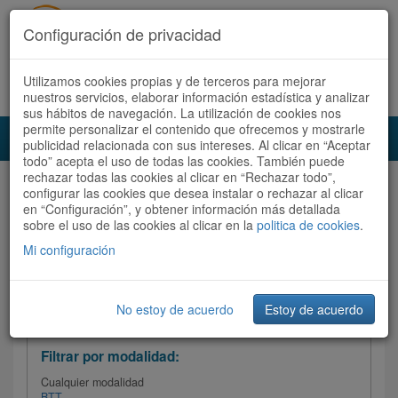
Configuración de privacidad
Utilizamos cookies propias y de terceros para mejorar
Español |
Català
Registrate ahora
Acceder
nuestros servicios, elaborar información estadística y analizar
sus hábitos de navegación. La utilización de cookies nos
permite personalizar el contenido que ofrecemos y mostrarle
Toggl
publicidad relacionada con sus intereses. Al clicar en “Aceptar
navig
todo” acepta el uso de todas las cookies. También puede
rechazar todas las cookies al clicar en “Rechazar todo”,
Audioruta
Todas las rutas
configurar las cookies que desea instalar o rechazar al clicar
en “Configuración”, y obtener información más detallada
sobre el uso de las cookies al clicar en la
Ordenar por:
politica de cookies
Más recientes
.
/
Todas las rutas
Dificultad /
Valoración
Mi configuración
No estoy de acuerdo
Estoy de acuerdo
Filtrar las rutas
Filtrar por modalidad:
Cualquier modalidad
BTT