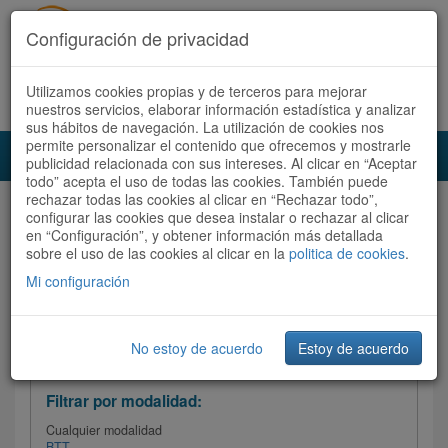
Configuración de privacidad
Utilizamos cookies propias y de terceros para mejorar
Español |
Català
Registrate ahora
Acceder
nuestros servicios, elaborar información estadística y analizar
sus hábitos de navegación. La utilización de cookies nos
permite personalizar el contenido que ofrecemos y mostrarle
Toggl
publicidad relacionada con sus intereses. Al clicar en “Aceptar
navig
todo” acepta el uso de todas las cookies. También puede
rechazar todas las cookies al clicar en “Rechazar todo”,
Audioruta
Todas las rutas
configurar las cookies que desea instalar o rechazar al clicar
en “Configuración”, y obtener información más detallada
sobre el uso de las cookies al clicar en la
Ordenar por:
politica de cookies
Más recientes
.
/
Todas las rutas
Dificultad /
Valoración
Mi configuración
No estoy de acuerdo
Estoy de acuerdo
Filtrar las rutas
Filtrar por modalidad:
Cualquier modalidad
BTT