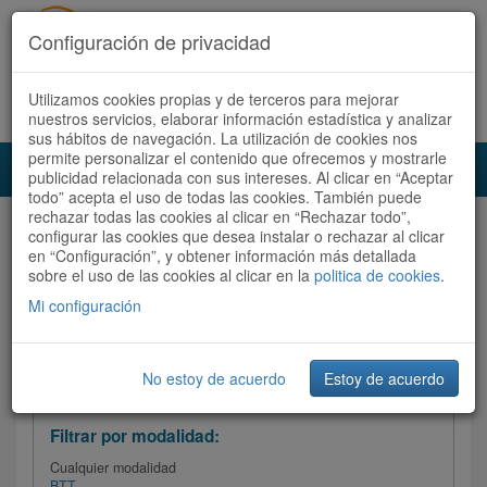
Configuración de privacidad
Utilizamos cookies propias y de terceros para mejorar
Español |
Català
Registrate ahora
Acceder
nuestros servicios, elaborar información estadística y analizar
sus hábitos de navegación. La utilización de cookies nos
permite personalizar el contenido que ofrecemos y mostrarle
Toggl
publicidad relacionada con sus intereses. Al clicar en “Aceptar
navig
todo” acepta el uso de todas las cookies. También puede
rechazar todas las cookies al clicar en “Rechazar todo”,
Audioruta
Todas las rutas
configurar las cookies que desea instalar o rechazar al clicar
en “Configuración”, y obtener información más detallada
sobre el uso de las cookies al clicar en la
Ordenar por:
politica de cookies
Más recientes
.
/
Todas las rutas
Dificultad /
Valoración
Mi configuración
No estoy de acuerdo
Estoy de acuerdo
Filtrar las rutas
Filtrar por modalidad:
Cualquier modalidad
BTT