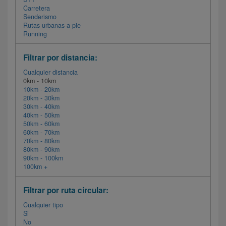
Carretera
Senderismo
Rutas urbanas a pie
Running
Filtrar por distancia:
Cualquier distancia
0km - 10km
10km - 20km
20km - 30km
30km - 40km
40km - 50km
50km - 60km
60km - 70km
70km - 80km
80km - 90km
90km - 100km
100km +
Filtrar por ruta circular:
Cualquier tipo
Si
No