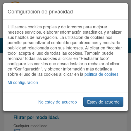
Configuración de privacidad
Utilizamos cookies propias y de terceros para mejorar
Español |
Català
Registrate ahora
Acceder
nuestros servicios, elaborar información estadística y analizar
sus hábitos de navegación. La utilización de cookies nos
permite personalizar el contenido que ofrecemos y mostrarle
Toggl
publicidad relacionada con sus intereses. Al clicar en “Aceptar
navig
todo” acepta el uso de todas las cookies. También puede
rechazar todas las cookies al clicar en “Rechazar todo”,
Audioruta
Todas las rutas
configurar las cookies que desea instalar o rechazar al clicar
en “Configuración”, y obtener información más detallada
sobre el uso de las cookies al clicar en la
Ordenar por:
politica de cookies
Más recientes
.
/
Todas las rutas
Dificultad /
Valoración
Mi configuración
No estoy de acuerdo
Estoy de acuerdo
Filtrar las rutas
Filtrar por modalidad:
Cualquier modalidad
BTT