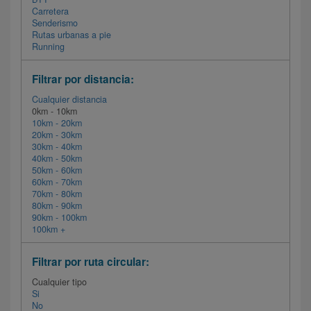
Carretera
Senderismo
Rutas urbanas a pie
Running
Filtrar por distancia:
Cualquier distancia
0km - 10km
10km - 20km
20km - 30km
30km - 40km
40km - 50km
50km - 60km
60km - 70km
70km - 80km
80km - 90km
90km - 100km
100km +
Filtrar por ruta circular:
Cualquier tipo
Si
No