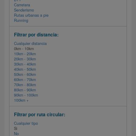
Carretera
Senderismo
Rutas urbanas a pie
Running
Filtrar por distancia:
Cualquier distancia
0km - 10km
10km - 20km
20km - 30km
30km - 40km
40km - 50km
50km - 60km
60km - 70km
70km - 80km
80km - 90km
90km - 100km
100km +
Filtrar por ruta circular:
Cualquier tipo
Si
No