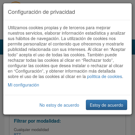
Configuración de privacidad
Utilizamos cookies propias y de terceros para mejorar
Español |
Català
Registrate ahora
Acceder
nuestros servicios, elaborar información estadística y analizar
sus hábitos de navegación. La utilización de cookies nos
permite personalizar el contenido que ofrecemos y mostrarle
Toggl
publicidad relacionada con sus intereses. Al clicar en “Aceptar
navig
todo” acepta el uso de todas las cookies. También puede
rechazar todas las cookies al clicar en “Rechazar todo”,
Audioruta
Todas las rutas
configurar las cookies que desea instalar o rechazar al clicar
en “Configuración”, y obtener información más detallada
sobre el uso de las cookies al clicar en la
Ordenar por:
politica de cookies
Más recientes
.
/
Todas las rutas
Dificultad /
Valoración
Mi configuración
No estoy de acuerdo
Estoy de acuerdo
Filtrar las rutas
Filtrar por modalidad:
Cualquier modalidad
BTT