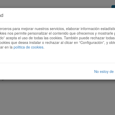
ad
or de rutas
Quieres ser colaborador?
Cóm
erceros para mejorar nuestros servicios, elaborar información estadísti
okies nos permite personalizar el contenido que ofrecemos y mostrarle 
todo” acepta el uso de todas las cookies. También puede rechazar todas 
ookies que desea instalar o rechazar al clicar en “Configuración”, y o
car en la
politica de cookies
.
No estoy de
nguna ruta con las características seleccionadas