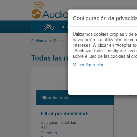
Configuración de privacid
Todas las rutas
Buscad
Utilizamos cookies propias y de t
navegación. La utilización de co
Audioruta
Todas las rutas
intereses. Al clicar en “Aceptar 
“Rechazar todo”, configurar las c
Todas las rutas
sobre el uso de las cookies al cli
Mi configuración
No hay ni
Filtrar las rutas
Filtrar por modalidad:
Cualquier modalidad
BTT
Carretera