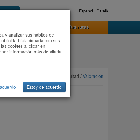
Español |
Català
Registrate ahora
Acceder
o funciona
Tus rutas
ca y analizar sus hábitos de
publicidad relacionada con sus
las cookies al clicar en
btener información más detallada
Ordenar por:
Más recientes
/ Dificultad /
Valoración
 acuerdo
Estoy de acuerdo