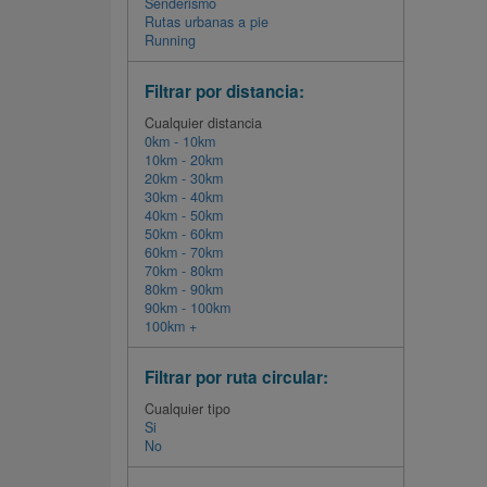
Senderismo
Rutas urbanas a pie
Running
Filtrar por distancia:
Cualquier distancia
0km - 10km
10km - 20km
20km - 30km
30km - 40km
40km - 50km
50km - 60km
60km - 70km
70km - 80km
80km - 90km
90km - 100km
100km +
Filtrar por ruta circular:
Cualquier tipo
Si
No