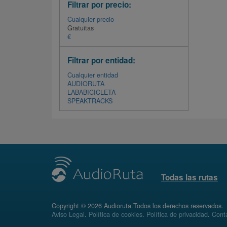
Filtrar por precio:
Cualquier precio
Gratuitas
€
Filtrar por entidad:
Cualquier entidad
AUDIORUTA
LABABICICLETA
SPEAKTRACKS
Todas las rutas
Copyright © 2026 Audioruta.Todos los derechos reservados.
Aviso Legal
.
Política de cookies
.
Política de privacidad
.
Conta