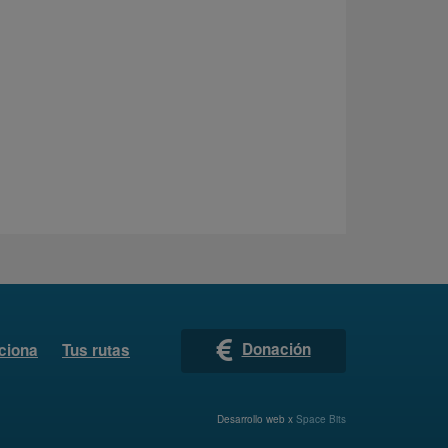
Donación
ciona
Tus rutas
Desarrollo web x
Space Bits