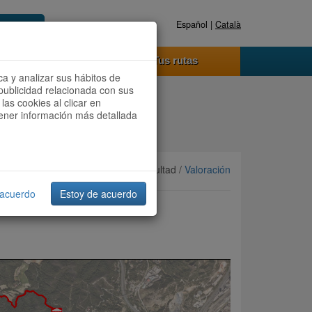
Español |
Català
Registrate ahora
Acceder
o funciona
Tus rutas
ca y analizar sus hábitos de
publicidad relacionada con sus
las cookies al clicar en
btener información más detallada
Ordenar por:
Más recientes
/ Dificultad /
Valoración
 acuerdo
Estoy de acuerdo
dir – Barcelona