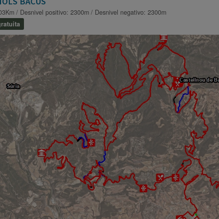
IOLS BACUS
03Km / Desnivel positivo: 2300m / Desnivel negativo: 2300m
ratuita