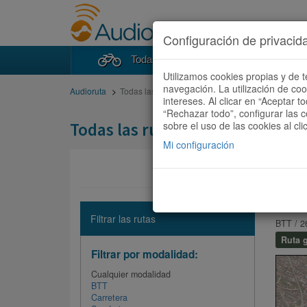
Configuración de privacid
Todas las rutas
Buscad
Utilizamos cookies propias y de t
navegación. La utilización de co
Audioruta
Todas las rutas
intereses. Al clicar en “Aceptar 
“Rechazar todo”, configurar las c
Todas las rutas
sobre el uso de las cookies al cli
Mi configuración
Barce
Filtrar las rutas
BTT / 2
Ruta g
Filtrar por modalidad:
Cualquier modalidad
BTT
Carretera