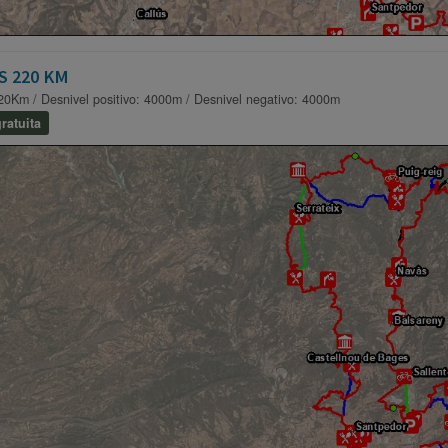
S 220 KM
20Km / Desnivel positivo: 4000m / Desnivel negativo: 4000m
ratuita