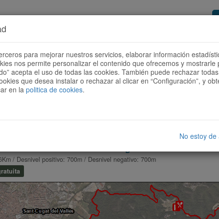
ad
or de rutas
Quieres ser colaborador?
Cóm
erceros para mejorar nuestros servicios, elaborar información estadísti
okies nos permite personalizar el contenido que ofrecemos y mostrarle 
todo” acepta el uso de todas las cookies. También puede rechazar todas 
ookies que desea instalar o rechazar al clicar en “Configuración”, y o
car en la
politica de cookies
.
No estoy de
lona Horta - Collserola - Sant Cugat del Vallés - Sant Me
6Km / Desnivel positivo: 700m / Desnivel negativo: 700m
ratuita