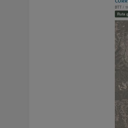
CORR
BTT / 1
Ruta g