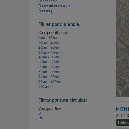
Senderismo
Rutas urbanas a pie
Running
Filtrar por distancia:
Cualquier distancia
0km - 10km
10km - 20km
20km - 30km
30km - 40km
40km - 50km
50km - 60km
60km - 70km
70km - 80km
80km - 90km
90km - 100km
100km +
Filtrar por ruta circular:
MONT
Cualquier tipo
Si
BTT / 1
No
Ruta g