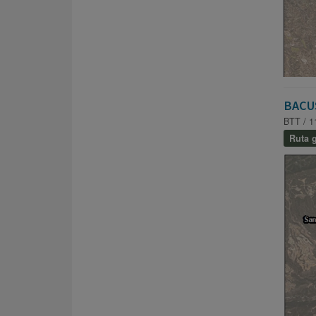
BACU
BTT / 1
Ruta g