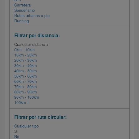
Carretera
Senderismo
Rutas urbanas a pie
Running
Filtrar por distancia:
Cualquier distancia
0km - 10km
10km - 20km
20km - 30km
30km - 40km
40km - 50km
50km - 60km
60km - 70km
70km - 80km
80km - 90km
90km - 100km
100km +
Filtrar por ruta circular:
Cualquier tipo
Si
No