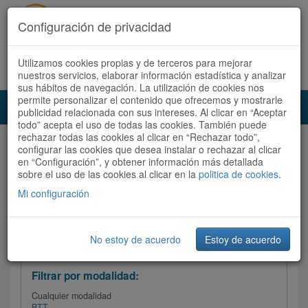
Configuración de privacidad
Utilizamos cookies propias y de terceros para mejorar
Español |
Català
Registrate ahora
Acceder
nuestros servicios, elaborar información estadística y analizar
sus hábitos de navegación. La utilización de cookies nos
permite personalizar el contenido que ofrecemos y mostrarle
Toggl
publicidad relacionada con sus intereses. Al clicar en “Aceptar
navig
todo” acepta el uso de todas las cookies. También puede
rechazar todas las cookies al clicar en “Rechazar todo”,
Audioruta
Todas las rutas
configurar las cookies que desea instalar o rechazar al clicar
en “Configuración”, y obtener información más detallada
sobre el uso de las cookies al clicar en la
Ordenar por:
politica de cookies
Más recientes
.
/
Todas las rutas
Dificultad /
Valoración
Mi configuración
No estoy de acuerdo
Estoy de acuerdo
Filtrar las rutas
Filtrar por modalidad:
Cualquier modalidad
BTT