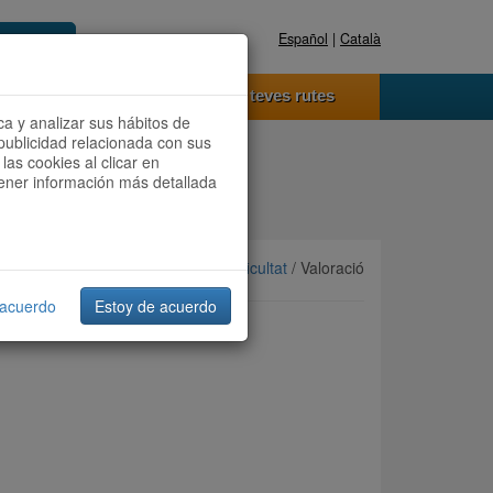
Español
|
Català
Registra't ara
Accedeix
 funciona
Les teves rutes
ca y analizar sus hábitos de
publicidad relacionada con sus
las cookies al clicar en
btener información más detallada
Ordenar per:
Més recents
/
Dificultat
/ Valoració
 acuerdo
Estoy de acuerdo