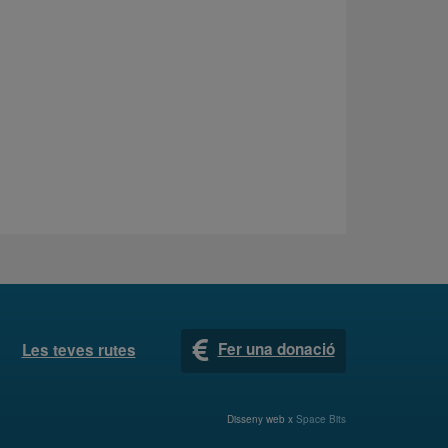
Fer una donació
Les teves rutes
Disseny web x
Space Bits