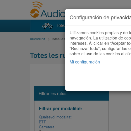
Configuración de privacid
Totes les rutes
Cercad
Utilizamos cookies propias y de t
navegación. La utilización de co
Audioruta
Totes les rutes
intereses. Al clicar en “Aceptar 
“Rechazar todo”, configurar las c
Totes les rutes
sobre el uso de las cookies al cli
Mi configuración
No hi ha 
Filtrar les rutes
Filtrar per modalitat:
Qualsevol modalitat
BTT
Carretera