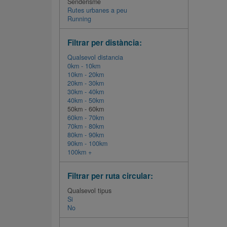
Senderisme
Rutes urbanes a peu
Running
Filtrar per distància:
Qualsevol distancia
0km - 10km
10km - 20km
20km - 30km
30km - 40km
40km - 50km
50km - 60km
60km - 70km
70km - 80km
80km - 90km
90km - 100km
100km +
Filtrar per ruta circular:
Qualsevol tipus
Si
No