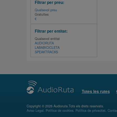
Filtrar per preu:
Qualsevol preu
Gratuïtes
€
Filtrar per entitat:
Qualsevol entitat
AUDIORUTA
LABABICICLETA
SPEAKTRACKS
Totes les rutes
Copyright © 2026 Audioruta.Tots els drets reservats.
Aviso Legal
.
Política de cookies
.
Política de privacitat
.
Conta