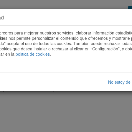
ad
or de rutes
Vols ser col·laborador?
Com
erceros para mejorar nuestros servicios, elaborar información estadísti
okies nos permite personalizar el contenido que ofrecemos y mostrarle 
todo” acepta el uso de todas las cookies. También puede rechazar todas 
ookies que desea instalar o rechazar al clicar en “Configuración”, y o
car en la
politica de cookies
.
No estoy de
cap ruta amb les característiques seleccionades