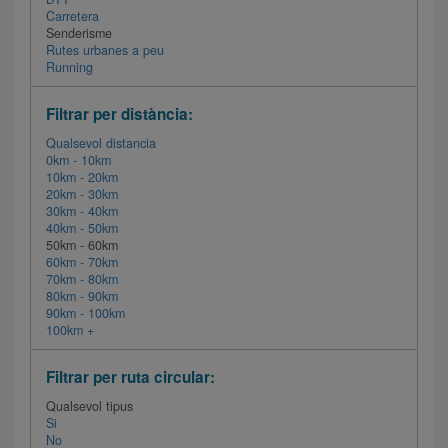
Carretera
Senderisme
Rutes urbanes a peu
Running
Filtrar per distància:
Qualsevol distancia
0km - 10km
10km - 20km
20km - 30km
30km - 40km
40km - 50km
50km - 60km
60km - 70km
70km - 80km
80km - 90km
90km - 100km
100km +
Filtrar per ruta circular:
Qualsevol tipus
Si
No