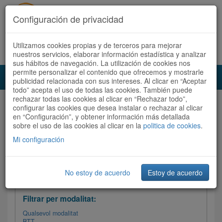
Configuración de privacidad
Utilizamos cookies propias y de terceros para mejorar
Español
|
Català
Registra't ara
Accedeix
nuestros servicios, elaborar información estadística y analizar
sus hábitos de navegación. La utilización de cookies nos
permite personalizar el contenido que ofrecemos y mostrarle
Toggl
publicidad relacionada con sus intereses. Al clicar en “Aceptar
navig
todo” acepta el uso de todas las cookies. También puede
rechazar todas las cookies al clicar en “Rechazar todo”,
Audioruta
Totes les rutes
configurar las cookies que desea instalar o rechazar al clicar
en “Configuración”, y obtener información más detallada
sobre el uso de las cookies al clicar en la
Ordenar per:
Més recents
politica de cookies
/
Dificultat
.
/
Totes les rutes
Valoració
Mi configuración
No estoy de acuerdo
Estoy de acuerdo
Filtrar les rutes
Filtrar per modalitat:
Qualsevol modalitat
BTT