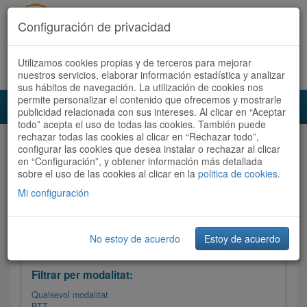
Configuración de privacidad
Utilizamos cookies propias y de terceros para mejorar
Español
|
Català
Registra't ara
Accedeix
nuestros servicios, elaborar información estadística y analizar
sus hábitos de navegación. La utilización de cookies nos
permite personalizar el contenido que ofrecemos y mostrarle
Toggl
publicidad relacionada con sus intereses. Al clicar en “Aceptar
navig
todo” acepta el uso de todas las cookies. También puede
rechazar todas las cookies al clicar en “Rechazar todo”,
Audioruta
Totes les rutes
configurar las cookies que desea instalar o rechazar al clicar
en “Configuración”, y obtener información más detallada
sobre el uso de las cookies al clicar en la
Ordenar per:
Més recents
politica de cookies
/
Dificultat
.
/
Totes les rutes
Valoració
Mi configuración
No estoy de acuerdo
Estoy de acuerdo
Filtrar les rutes
Filtrar per modalitat:
Qualsevol modalitat
BTT