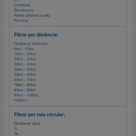
Carretera
Senderisme
Rutes urbanes a peu
Running
Filtrar per distància:
Qualsevol distancia
0km - 10km
10km - 20km
20km - 30km
30km - 40km
40km - 50km
50km - 60km
60km - 70km
70km - 80km
80km - 90km
90km - 100km
100km +
Filtrar per ruta circular:
Qualsevol tipus
Si
No