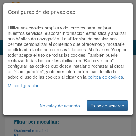
Configuración de privacidad
Utilizamos cookies propias y de terceros para mejorar
Español
|
Català
Registra't ara
Accedeix
nuestros servicios, elaborar información estadística y analizar
sus hábitos de navegación. La utilización de cookies nos
permite personalizar el contenido que ofrecemos y mostrarle
Toggl
publicidad relacionada con sus intereses. Al clicar en “Aceptar
navig
todo” acepta el uso de todas las cookies. También puede
rechazar todas las cookies al clicar en “Rechazar todo”,
Audioruta
Totes les rutes
configurar las cookies que desea instalar o rechazar al clicar
en “Configuración”, y obtener información más detallada
sobre el uso de las cookies al clicar en la
Ordenar per:
Més recents
politica de cookies
/
Dificultat
.
/
Totes les rutes
Valoració
Mi configuración
No estoy de acuerdo
Estoy de acuerdo
Filtrar les rutes
Filtrar per modalitat:
Qualsevol modalitat
BTT