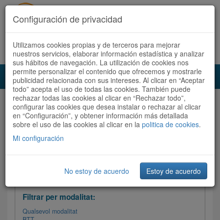
Configuración de privacidad
Utilizamos cookies propias y de terceros para mejorar
Español
|
Català
Registra't ara
Accedeix
nuestros servicios, elaborar información estadística y analizar
sus hábitos de navegación. La utilización de cookies nos
permite personalizar el contenido que ofrecemos y mostrarle
Toggl
publicidad relacionada con sus intereses. Al clicar en “Aceptar
navig
todo” acepta el uso de todas las cookies. También puede
rechazar todas las cookies al clicar en “Rechazar todo”,
Audioruta
Totes les rutes
configurar las cookies que desea instalar o rechazar al clicar
en “Configuración”, y obtener información más detallada
sobre el uso de las cookies al clicar en la
Ordenar per:
Més recents
politica de cookies
/
Dificultat
.
/
Totes les rutes
Valoració
Mi configuración
No estoy de acuerdo
Estoy de acuerdo
Filtrar les rutes
Filtrar per modalitat:
Qualsevol modalitat
BTT