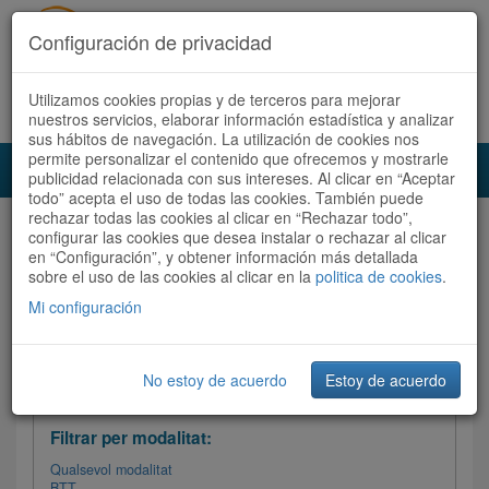
Configuración de privacidad
Utilizamos cookies propias y de terceros para mejorar
Español
|
Català
Registra't ara
Accedeix
nuestros servicios, elaborar información estadística y analizar
sus hábitos de navegación. La utilización de cookies nos
permite personalizar el contenido que ofrecemos y mostrarle
Toggl
publicidad relacionada con sus intereses. Al clicar en “Aceptar
navig
todo” acepta el uso de todas las cookies. También puede
rechazar todas las cookies al clicar en “Rechazar todo”,
Audioruta
Totes les rutes
configurar las cookies que desea instalar o rechazar al clicar
en “Configuración”, y obtener información más detallada
sobre el uso de las cookies al clicar en la
Ordenar per:
Més recents
politica de cookies
/
Dificultat
.
/
Totes les rutes
Valoració
Mi configuración
No estoy de acuerdo
Estoy de acuerdo
Filtrar les rutes
Filtrar per modalitat:
Qualsevol modalitat
BTT