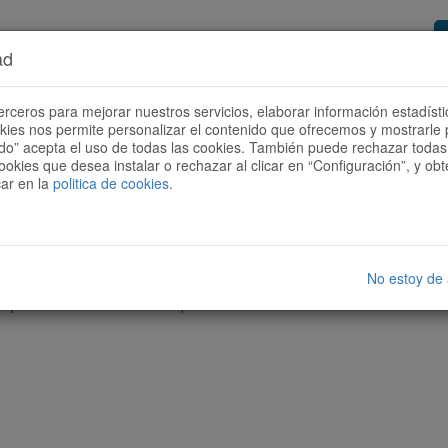
ad
or de rutes
Vols ser col·laborador?
Com
erceros para mejorar nuestros servicios, elaborar información estadísti
okies nos permite personalizar el contenido que ofrecemos y mostrarle 
todo” acepta el uso de todas las cookies. También puede rechazar todas 
ookies que desea instalar o rechazar al clicar en “Configuración”, y o
car en la
politica de cookies
.
No estoy de
cap ruta amb les característiques seleccionades