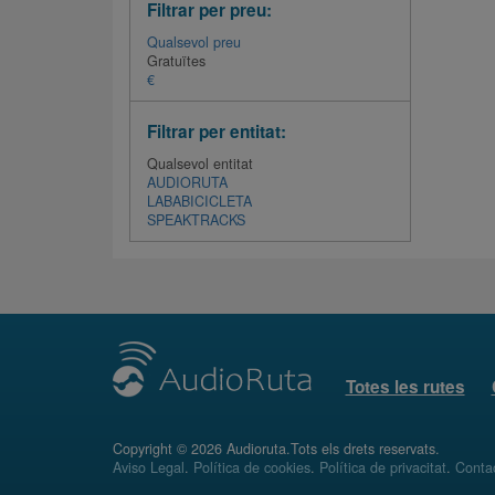
Filtrar per preu:
Qualsevol preu
Gratuïtes
€
Filtrar per entitat:
Qualsevol entitat
AUDIORUTA
LABABICICLETA
SPEAKTRACKS
Totes les rutes
Copyright © 2026 Audioruta.Tots els drets reservats.
Aviso Legal
.
Política de cookies
.
Política de privacitat
.
Conta