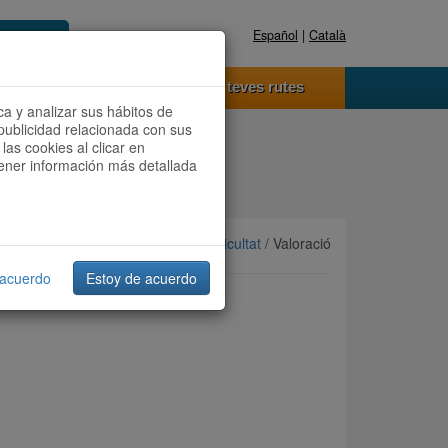
Español
|
Català
Registra't ara
Accedeix
 funciona
Les teves rutes
ca y analizar sus hábitos de
publicidad relacionada con sus
las cookies al clicar en
btener información más detallada
Ordenar per:
Més recents
/
Dificultat
/ Valoració
 acuerdo
Estoy de acuerdo