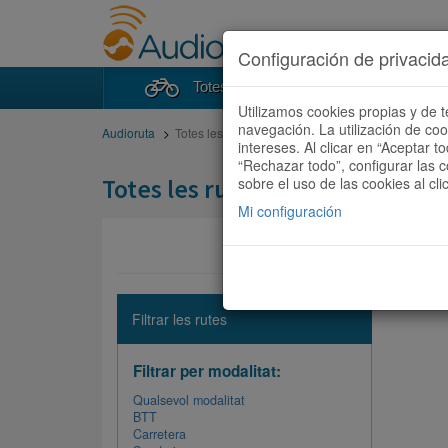
Configuración de privacid
Totes les rutes
Cercad
Utilizamos cookies propias y de t
navegación. La utilización de co
Audioruta
Totes les rutes
intereses. Al clicar en “Aceptar 
“Rechazar todo”, configurar las c
Totes les rutes
sobre el uso de las cookies al cli
Mi configuración
No hi ha 
Filtrar les rutes
Filtrar per modalitat:
Qualsevol modalitat
BTT
Carretera