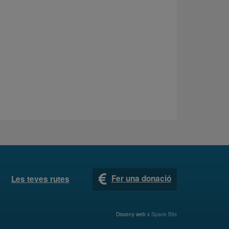
Fer una donació
Les teves rutes
Disseny web x
Space Bits