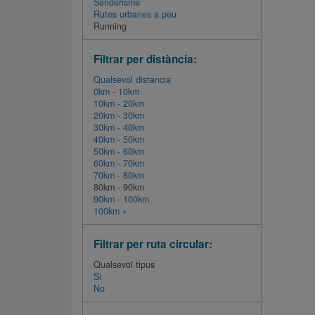
Senderisme
Rutes urbanes a peu
Running
Filtrar per distància:
Qualsevol distancia
0km - 10km
10km - 20km
20km - 30km
30km - 40km
40km - 50km
50km - 60km
60km - 70km
70km - 80km
80km - 90km
90km - 100km
100km +
Filtrar per ruta circular:
Qualsevol tipus
Si
No