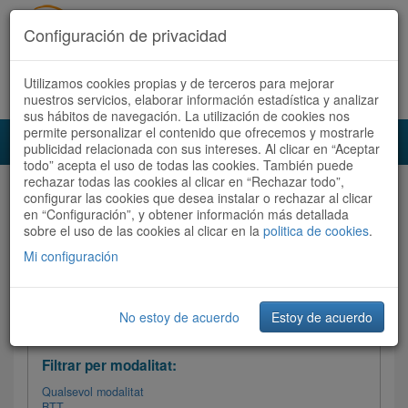
Configuración de privacidad
Utilizamos cookies propias y de terceros para mejorar
Español
|
Català
Registra't ara
Accedeix
nuestros servicios, elaborar información estadística y analizar
sus hábitos de navegación. La utilización de cookies nos
permite personalizar el contenido que ofrecemos y mostrarle
Toggl
publicidad relacionada con sus intereses. Al clicar en “Aceptar
navig
todo” acepta el uso de todas las cookies. También puede
rechazar todas las cookies al clicar en “Rechazar todo”,
Audioruta
Totes les rutes
configurar las cookies que desea instalar o rechazar al clicar
en “Configuración”, y obtener información más detallada
sobre el uso de las cookies al clicar en la
Ordenar per:
Més recents
politica de cookies
/
Dificultat
.
/
Totes les rutes
Valoració
Mi configuración
No estoy de acuerdo
Estoy de acuerdo
Filtrar les rutes
Filtrar per modalitat:
Qualsevol modalitat
BTT