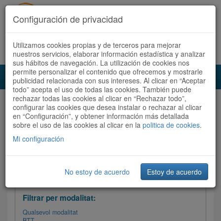
Configuración de privacidad
Utilizamos cookies propias y de terceros para mejorar
Español
|
Català
Registra't ara
Accedeix
nuestros servicios, elaborar información estadística y analizar
sus hábitos de navegación. La utilización de cookies nos
permite personalizar el contenido que ofrecemos y mostrarle
Toggl
publicidad relacionada con sus intereses. Al clicar en “Aceptar
navig
todo” acepta el uso de todas las cookies. También puede
rechazar todas las cookies al clicar en “Rechazar todo”,
Audioruta
Totes les rutes
configurar las cookies que desea instalar o rechazar al clicar
en “Configuración”, y obtener información más detallada
sobre el uso de las cookies al clicar en la
Ordenar per:
Més recents
politica de cookies
/
Dificultat
.
/
Totes les rutes
Valoració
Mi configuración
No estoy de acuerdo
Estoy de acuerdo
Filtrar les rutes
Filtrar per modalitat:
Qualsevol modalitat
BTT