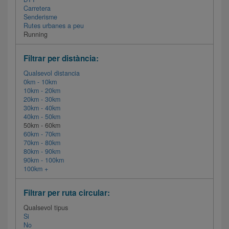
Carretera
Senderisme
Rutes urbanes a peu
Running
Filtrar per distància:
Qualsevol distancia
0km - 10km
10km - 20km
20km - 30km
30km - 40km
40km - 50km
50km - 60km
60km - 70km
70km - 80km
80km - 90km
90km - 100km
100km +
Filtrar per ruta circular:
Qualsevol tipus
Si
No