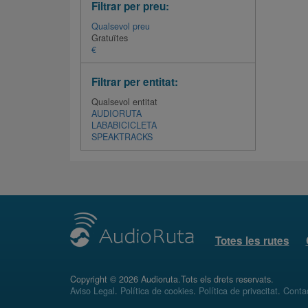
Filtrar per preu:
Qualsevol preu
Gratuïtes
€
Filtrar per entitat:
Qualsevol entitat
AUDIORUTA
LABABICICLETA
SPEAKTRACKS
Totes les rutes
Copyright © 2026 Audioruta.Tots els drets reservats.
Aviso Legal
.
Política de cookies
.
Política de privacitat
.
Conta