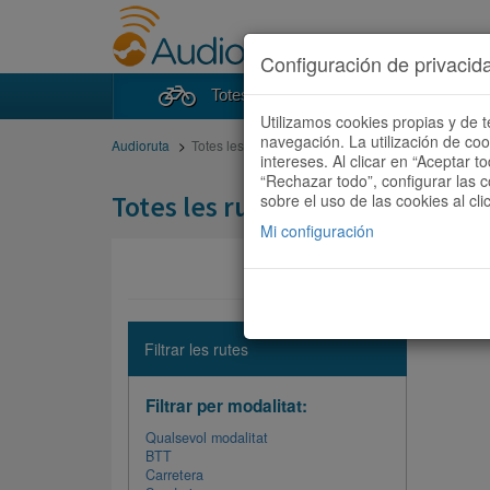
Configuración de privacid
Totes les rutes
Cercad
Utilizamos cookies propias y de t
navegación. La utilización de co
Audioruta
Totes les rutes
intereses. Al clicar en “Aceptar 
“Rechazar todo”, configurar las c
Totes les rutes
sobre el uso de las cookies al cli
Mi configuración
No hi ha 
Filtrar les rutes
Filtrar per modalitat:
Qualsevol modalitat
BTT
Carretera