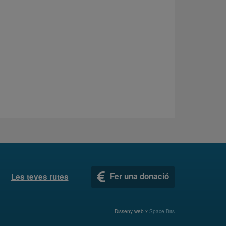
Fer una donació
Les teves rutes
Disseny web x
Space Bits