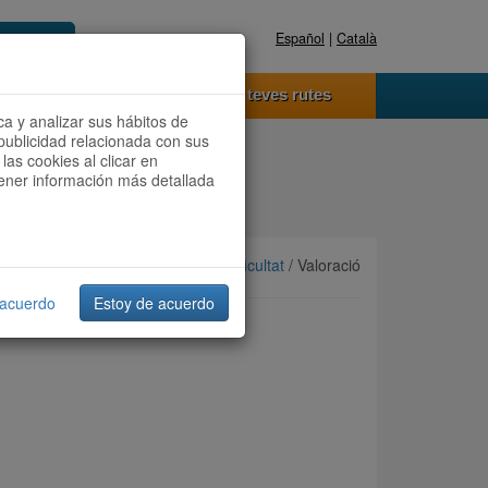
Español
|
Català
Registra't ara
Accedeix
 funciona
Les teves rutes
ca y analizar sus hábitos de
publicidad relacionada con sus
las cookies al clicar en
btener información más detallada
Ordenar per:
Més recents
/
Dificultat
/ Valoració
 acuerdo
Estoy de acuerdo