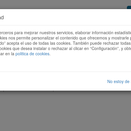
ad
or de rutes
Vols ser col·laborador?
Com
erceros para mejorar nuestros servicios, elaborar información estadísti
okies nos permite personalizar el contenido que ofrecemos y mostrarle 
todo” acepta el uso de todas las cookies. También puede rechazar todas 
ookies que desea instalar o rechazar al clicar en “Configuración”, y o
car en la
politica de cookies
.
No estoy de
cap ruta amb les característiques seleccionades