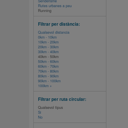
Senderisme
Rutes urbanes a peu
Running
Filtrar per distància:
Qualsevol distancia
0km - 10km
10km - 20km
20km - 30km
30km - 40km
40km - 50km
50km - 60km
60km - 70km
70km - 80km
80km - 90km
90km - 100km
100km +
Filtrar per ruta circular:
Qualsevol tipus
Si
No