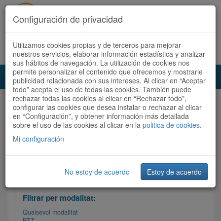
Configuración de privacidad
Utilizamos cookies propias y de terceros para mejorar
Español
|
Català
Registra't ara
Accedeix
nuestros servicios, elaborar información estadística y analizar
sus hábitos de navegación. La utilización de cookies nos
permite personalizar el contenido que ofrecemos y mostrarle
Toggl
publicidad relacionada con sus intereses. Al clicar en “Aceptar
navig
todo” acepta el uso de todas las cookies. También puede
rechazar todas las cookies al clicar en “Rechazar todo”,
Audioruta
Totes les rutes
configurar las cookies que desea instalar o rechazar al clicar
en “Configuración”, y obtener información más detallada
sobre el uso de las cookies al clicar en la
Ordenar per:
Més recents
politica de cookies
/
Dificultat
.
/
Totes les rutes
Valoració
Mi configuración
No estoy de acuerdo
Estoy de acuerdo
Filtrar les rutes
Filtrar per modalitat:
Qualsevol modalitat
BTT