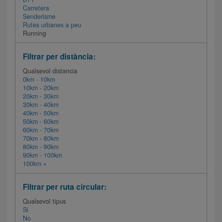
Carretera
Senderisme
Rutes urbanes a peu
Running
Filtrar per distància:
Qualsevol distancia
0km - 10km
10km - 20km
20km - 30km
30km - 40km
40km - 50km
50km - 60km
60km - 70km
70km - 80km
80km - 90km
90km - 100km
100km +
Filtrar per ruta circular:
Qualsevol tipus
Si
No