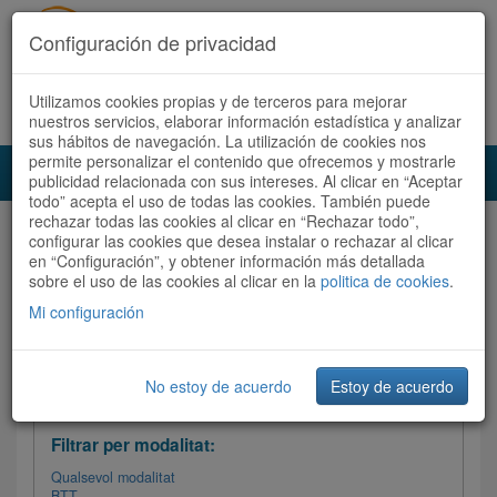
Configuración de privacidad
Utilizamos cookies propias y de terceros para mejorar
Español
|
Català
Registra't ara
Accedeix
nuestros servicios, elaborar información estadística y analizar
sus hábitos de navegación. La utilización de cookies nos
permite personalizar el contenido que ofrecemos y mostrarle
Toggl
publicidad relacionada con sus intereses. Al clicar en “Aceptar
navig
todo” acepta el uso de todas las cookies. También puede
rechazar todas las cookies al clicar en “Rechazar todo”,
Audioruta
Totes les rutes
configurar las cookies que desea instalar o rechazar al clicar
en “Configuración”, y obtener información más detallada
sobre el uso de las cookies al clicar en la
Ordenar per:
Més recents
politica de cookies
/
Dificultat
.
/
Totes les rutes
Valoració
Mi configuración
No estoy de acuerdo
Estoy de acuerdo
Filtrar les rutes
Filtrar per modalitat:
Qualsevol modalitat
BTT