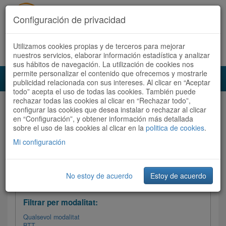
Configuración de privacidad
Utilizamos cookies propias y de terceros para mejorar
Español
|
Català
Registra't ara
Accedeix
nuestros servicios, elaborar información estadística y analizar
sus hábitos de navegación. La utilización de cookies nos
permite personalizar el contenido que ofrecemos y mostrarle
Toggl
publicidad relacionada con sus intereses. Al clicar en “Aceptar
navig
todo” acepta el uso de todas las cookies. También puede
rechazar todas las cookies al clicar en “Rechazar todo”,
Audioruta
Totes les rutes
configurar las cookies que desea instalar o rechazar al clicar
en “Configuración”, y obtener información más detallada
sobre el uso de las cookies al clicar en la
Ordenar per:
Més recents
politica de cookies
/
Dificultat
.
/
Totes les rutes
Valoració
Mi configuración
No estoy de acuerdo
Estoy de acuerdo
Filtrar les rutes
Filtrar per modalitat:
Qualsevol modalitat
BTT