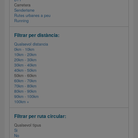
Carretera
Senderisme
Rutes urbanes a peu
Running
Filtrar per distància:
Qualsevol distancia
0km - 10km
10km - 20km
20km - 30km
30km - 40km
40km - 50km
50km - 60km
60km - 70km
70km - 80km
80km - 90km
90km - 100km
100km +
Filtrar per ruta circular:
Qualsevol tipus
Si
No