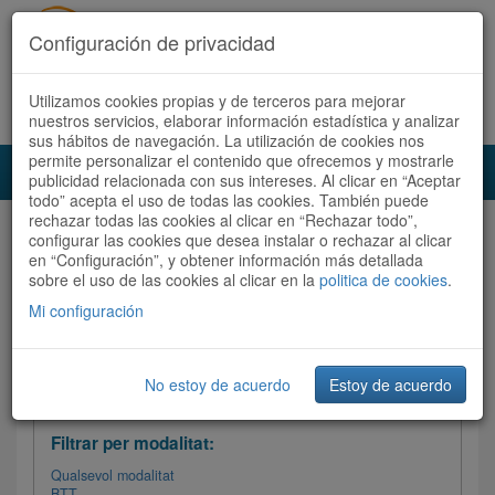
Configuración de privacidad
Utilizamos cookies propias y de terceros para mejorar
Español
|
Català
Registra't ara
Accedeix
nuestros servicios, elaborar información estadística y analizar
sus hábitos de navegación. La utilización de cookies nos
permite personalizar el contenido que ofrecemos y mostrarle
Toggl
publicidad relacionada con sus intereses. Al clicar en “Aceptar
navig
todo” acepta el uso de todas las cookies. También puede
rechazar todas las cookies al clicar en “Rechazar todo”,
Audioruta
Totes les rutes
configurar las cookies que desea instalar o rechazar al clicar
en “Configuración”, y obtener información más detallada
sobre el uso de las cookies al clicar en la
Ordenar per:
Més recents
politica de cookies
/
Dificultat
.
/
Totes les rutes
Valoració
Mi configuración
No estoy de acuerdo
Estoy de acuerdo
Filtrar les rutes
Filtrar per modalitat:
Qualsevol modalitat
BTT