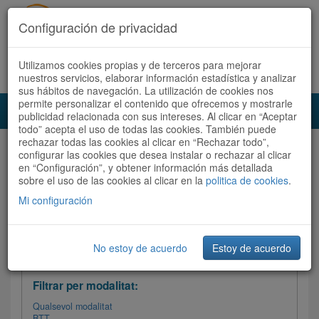
Configuración de privacidad
Utilizamos cookies propias y de terceros para mejorar
Español
|
Català
Registra't ara
Accedeix
nuestros servicios, elaborar información estadística y analizar
sus hábitos de navegación. La utilización de cookies nos
permite personalizar el contenido que ofrecemos y mostrarle
Toggl
publicidad relacionada con sus intereses. Al clicar en “Aceptar
navig
todo” acepta el uso de todas las cookies. También puede
rechazar todas las cookies al clicar en “Rechazar todo”,
Audioruta
Totes les rutes
configurar las cookies que desea instalar o rechazar al clicar
en “Configuración”, y obtener información más detallada
sobre el uso de las cookies al clicar en la
Ordenar per:
Més recents
politica de cookies
/
Dificultat
.
/
Totes les rutes
Valoració
Mi configuración
No estoy de acuerdo
Estoy de acuerdo
Filtrar les rutes
Filtrar per modalitat:
Qualsevol modalitat
BTT