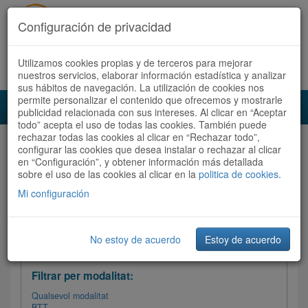
Configuración de privacidad
Utilizamos cookies propias y de terceros para mejorar
Español
|
Català
Registra't ara
Accedeix
nuestros servicios, elaborar información estadística y analizar
sus hábitos de navegación. La utilización de cookies nos
permite personalizar el contenido que ofrecemos y mostrarle
Toggl
publicidad relacionada con sus intereses. Al clicar en “Aceptar
navig
todo” acepta el uso de todas las cookies. También puede
rechazar todas las cookies al clicar en “Rechazar todo”,
Audioruta
Totes les rutes
configurar las cookies que desea instalar o rechazar al clicar
en “Configuración”, y obtener información más detallada
sobre el uso de las cookies al clicar en la
Ordenar per:
Més recents
politica de cookies
/
Dificultat
.
/
Totes les rutes
Valoració
Mi configuración
No estoy de acuerdo
Estoy de acuerdo
Filtrar les rutes
Filtrar per modalitat:
Qualsevol modalitat
BTT