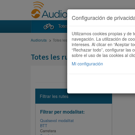
Configuración de privacid
Totes les rutes
Cercad
Utilizamos cookies propias y de t
navegación. La utilización de co
Audioruta
Totes les rutes
intereses. Al clicar en “Aceptar 
“Rechazar todo”, configurar las c
Totes les rutes
sobre el uso de las cookies al cli
Mi configuración
No hi ha 
Filtrar les rutes
Filtrar per modalitat:
Qualsevol modalitat
BTT
Carretera