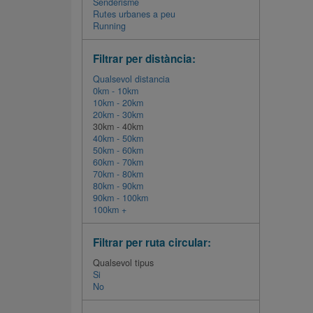
Senderisme
Rutes urbanes a peu
Running
Filtrar per distància:
Qualsevol distancia
0km - 10km
10km - 20km
20km - 30km
30km - 40km
40km - 50km
50km - 60km
60km - 70km
70km - 80km
80km - 90km
90km - 100km
100km +
Filtrar per ruta circular:
Qualsevol tipus
Si
No