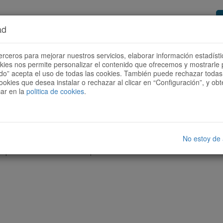
ad
or de rutes
Vols ser col·laborador?
Com
erceros para mejorar nuestros servicios, elaborar información estadísti
okies nos permite personalizar el contenido que ofrecemos y mostrarle 
todo” acepta el uso de todas las cookies. También puede rechazar todas 
ookies que desea instalar o rechazar al clicar en “Configuración”, y o
car en la
politica de cookies
.
No estoy de
cap ruta amb les característiques seleccionades