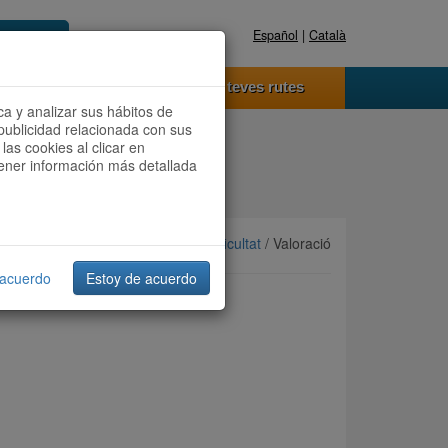
Español
|
Català
Registra't ara
Accedeix
 funciona
Les teves rutes
ca y analizar sus hábitos de
publicidad relacionada con sus
las cookies al clicar en
btener información más detallada
Ordenar per:
Més recents
/
Dificultat
/ Valoració
 acuerdo
Estoy de acuerdo