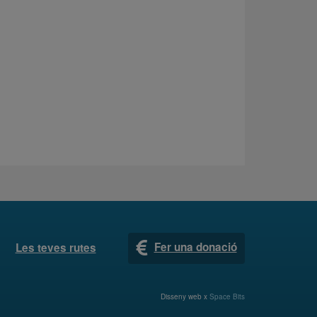
Fer una donació
Les teves rutes
Disseny web x
Space Bits