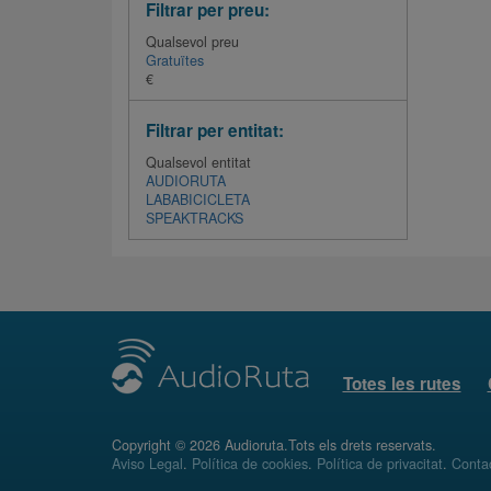
Filtrar per preu:
Qualsevol preu
Gratuïtes
€
Filtrar per entitat:
Qualsevol entitat
AUDIORUTA
LABABICICLETA
SPEAKTRACKS
Totes les rutes
Copyright © 2026 Audioruta.Tots els drets reservats.
Aviso Legal
.
Política de cookies
.
Política de privacitat
.
Conta