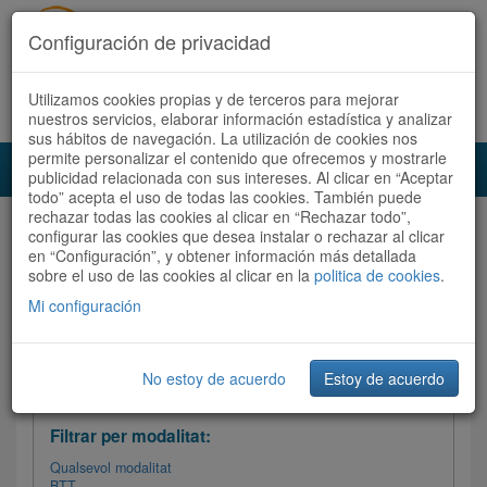
Configuración de privacidad
Utilizamos cookies propias y de terceros para mejorar
Español
|
Català
Registra't ara
Accedeix
nuestros servicios, elaborar información estadística y analizar
sus hábitos de navegación. La utilización de cookies nos
permite personalizar el contenido que ofrecemos y mostrarle
Toggl
publicidad relacionada con sus intereses. Al clicar en “Aceptar
navig
todo” acepta el uso de todas las cookies. También puede
rechazar todas las cookies al clicar en “Rechazar todo”,
Audioruta
Totes les rutes
configurar las cookies que desea instalar o rechazar al clicar
en “Configuración”, y obtener información más detallada
sobre el uso de las cookies al clicar en la
Ordenar per:
Més recents
politica de cookies
/
Dificultat
.
/
Totes les rutes
Valoració
Mi configuración
No estoy de acuerdo
Estoy de acuerdo
Filtrar les rutes
Filtrar per modalitat:
Qualsevol modalitat
BTT