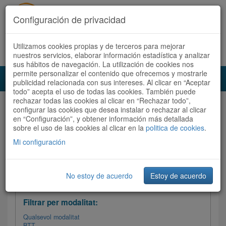
Configuración de privacidad
Utilizamos cookies propias y de terceros para mejorar
Español
|
Català
Registra't ara
Accedeix
nuestros servicios, elaborar información estadística y analizar
sus hábitos de navegación. La utilización de cookies nos
permite personalizar el contenido que ofrecemos y mostrarle
Toggl
publicidad relacionada con sus intereses. Al clicar en “Aceptar
navig
todo” acepta el uso de todas las cookies. También puede
rechazar todas las cookies al clicar en “Rechazar todo”,
Audioruta
Totes les rutes
configurar las cookies que desea instalar o rechazar al clicar
en “Configuración”, y obtener información más detallada
sobre el uso de las cookies al clicar en la
Ordenar per:
Més recents
politica de cookies
/
Dificultat
.
/
Totes les rutes
Valoració
Mi configuración
No estoy de acuerdo
Estoy de acuerdo
Filtrar les rutes
Filtrar per modalitat:
Qualsevol modalitat
BTT