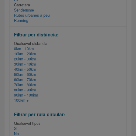
Carretera
Senderisme
Rutes urbanes a peu
Running
Filtrar per distància:
Qualsevol distancia
0km - 10km
10km - 20km
20km - 30km
30km - 40km
40km - 50km
50km - 60km
60km - 70km
70km - 80km
80km - 90km
90km - 100km
100km +
Filtrar per ruta circular:
Qualsevol tipus
Si
No