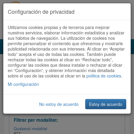
Configuración de privacidad
Utilizamos cookies propias y de terceros para mejorar
Español
|
Català
Registra't ara
Accedeix
nuestros servicios, elaborar información estadística y analizar
sus hábitos de navegación. La utilización de cookies nos
permite personalizar el contenido que ofrecemos y mostrarle
Toggl
publicidad relacionada con sus intereses. Al clicar en “Aceptar
navig
todo” acepta el uso de todas las cookies. También puede
rechazar todas las cookies al clicar en “Rechazar todo”,
Audioruta
Totes les rutes
configurar las cookies que desea instalar o rechazar al clicar
en “Configuración”, y obtener información más detallada
sobre el uso de las cookies al clicar en la
Ordenar per:
Més recents
politica de cookies
/
Dificultat
.
/
Totes les rutes
Valoració
Mi configuración
No estoy de acuerdo
Estoy de acuerdo
Filtrar les rutes
Filtrar per modalitat:
Qualsevol modalitat
BTT