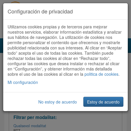
Configuración de privacidad
Utilizamos cookies propias y de terceros para mejorar
Español
|
Català
Registra't ara
Accedeix
nuestros servicios, elaborar información estadística y analizar
sus hábitos de navegación. La utilización de cookies nos
permite personalizar el contenido que ofrecemos y mostrarle
Toggl
publicidad relacionada con sus intereses. Al clicar en “Aceptar
navig
todo” acepta el uso de todas las cookies. También puede
rechazar todas las cookies al clicar en “Rechazar todo”,
Audioruta
Totes les rutes
configurar las cookies que desea instalar o rechazar al clicar
en “Configuración”, y obtener información más detallada
sobre el uso de las cookies al clicar en la
Ordenar per:
Més recents
politica de cookies
/
Dificultat
.
/
Totes les rutes
Valoració
Mi configuración
No estoy de acuerdo
Estoy de acuerdo
Filtrar les rutes
Filtrar per modalitat:
Qualsevol modalitat
BTT