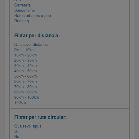
Carretera
Senderisme
Rutes urbanes a peu
Running
Filtrar per distància:
Qualsevol distancia
0km - 10km
10km - 20km
20km - 30km
30km - 40km
40km - 50km
50km - 60km
60km - 70km
70km - 80km
80km - 90km
90km - 100km
100km +
Filtrar per ruta circular:
Qualsevol tipus
Si
No