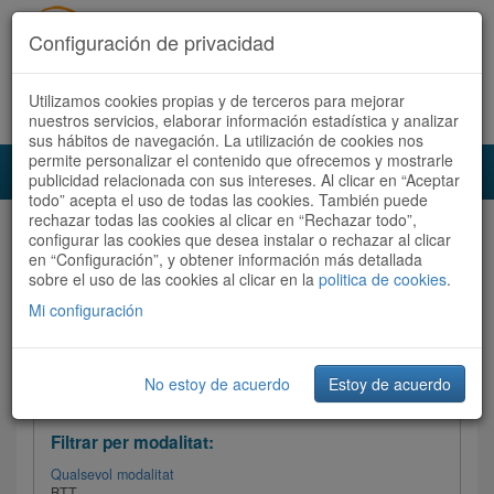
Configuración de privacidad
Utilizamos cookies propias y de terceros para mejorar
Español
|
Català
Registra't ara
Accedeix
nuestros servicios, elaborar información estadística y analizar
sus hábitos de navegación. La utilización de cookies nos
permite personalizar el contenido que ofrecemos y mostrarle
Toggl
publicidad relacionada con sus intereses. Al clicar en “Aceptar
navig
todo” acepta el uso de todas las cookies. También puede
rechazar todas las cookies al clicar en “Rechazar todo”,
Audioruta
Totes les rutes
configurar las cookies que desea instalar o rechazar al clicar
en “Configuración”, y obtener información más detallada
sobre el uso de las cookies al clicar en la
Ordenar per:
Més recents
politica de cookies
/
Dificultat
.
/
Totes les rutes
Valoració
Mi configuración
No estoy de acuerdo
Estoy de acuerdo
Filtrar les rutes
Filtrar per modalitat:
Qualsevol modalitat
BTT