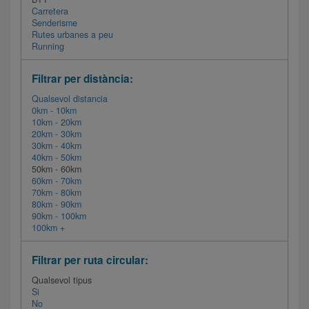
Carretera
Senderisme
Rutes urbanes a peu
Running
Filtrar per distància:
Qualsevol distancia
0km - 10km
10km - 20km
20km - 30km
30km - 40km
40km - 50km
50km - 60km
60km - 70km
70km - 80km
80km - 90km
90km - 100km
100km +
Filtrar per ruta circular:
Qualsevol tipus
Si
No