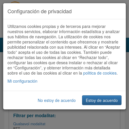
Configuración de privacidad
Utilizamos cookies propias y de terceros para mejorar
Español
|
Català
Registra't ara
Accedeix
nuestros servicios, elaborar información estadística y analizar
sus hábitos de navegación. La utilización de cookies nos
permite personalizar el contenido que ofrecemos y mostrarle
Toggl
publicidad relacionada con sus intereses. Al clicar en “Aceptar
navig
todo” acepta el uso de todas las cookies. También puede
rechazar todas las cookies al clicar en “Rechazar todo”,
Audioruta
Totes les rutes
configurar las cookies que desea instalar o rechazar al clicar
en “Configuración”, y obtener información más detallada
sobre el uso de las cookies al clicar en la
Ordenar per:
Més recents
politica de cookies
/
Dificultat
.
/
Totes les rutes
Valoració
Mi configuración
No estoy de acuerdo
Estoy de acuerdo
Filtrar les rutes
Filtrar per modalitat:
Qualsevol modalitat
BTT