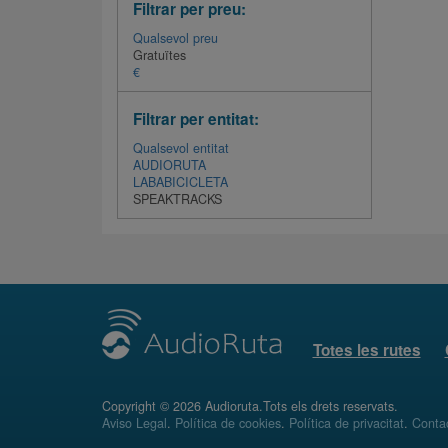
Filtrar per preu:
Qualsevol preu
Gratuïtes
€
Filtrar per entitat:
Qualsevol entitat
AUDIORUTA
LABABICICLETA
SPEAKTRACKS
Totes les rutes
Copyright © 2026 Audioruta.Tots els drets reservats.
Aviso Legal
.
Política de cookies
.
Política de privacitat
.
Conta