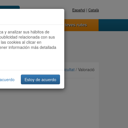
Español
|
Català
Registra't ara
Accedeix
 funciona
Les teves rutes
ca y analizar sus hábitos de
publicidad relacionada con sus
las cookies al clicar en
btener información más detallada
Ordenar per:
Més recents
/
Dificultat
/ Valoració
 acuerdo
Estoy de acuerdo