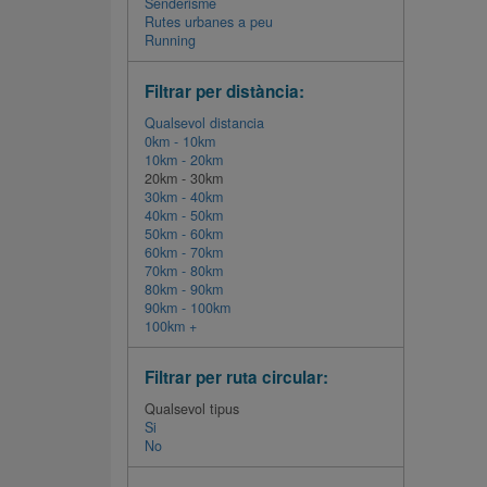
Senderisme
Rutes urbanes a peu
Running
Filtrar per distància:
Qualsevol distancia
0km - 10km
10km - 20km
20km - 30km
30km - 40km
40km - 50km
50km - 60km
60km - 70km
70km - 80km
80km - 90km
90km - 100km
100km +
Filtrar per ruta circular:
Qualsevol tipus
Si
No