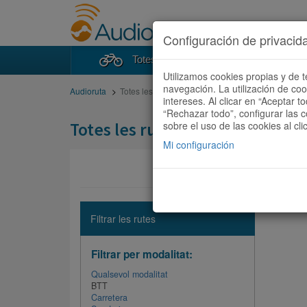
Configuración de privacid
Totes les rutes
Cercad
Utilizamos cookies propias y de t
navegación. La utilización de co
Audioruta
Totes les rutes
intereses. Al clicar en “Aceptar 
“Rechazar todo”, configurar las c
Totes les rutes
sobre el uso de las cookies al cli
Mi configuración
No hi ha 
Filtrar les rutes
Filtrar per modalitat:
Qualsevol modalitat
BTT
Carretera