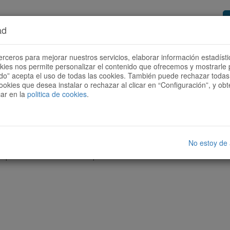
ad
or de rutes
Vols ser col·laborador?
Com
erceros para mejorar nuestros servicios, elaborar información estadísti
okies nos permite personalizar el contenido que ofrecemos y mostrarle 
todo” acepta el uso de todas las cookies. También puede rechazar todas 
ookies que desea instalar o rechazar al clicar en “Configuración”, y o
car en la
politica de cookies
.
No estoy de
cap ruta amb les característiques seleccionades