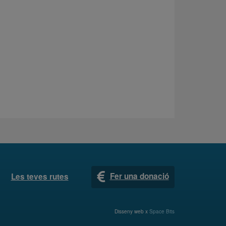
Fer una donació
Les teves rutes
Disseny web x
Space Bits