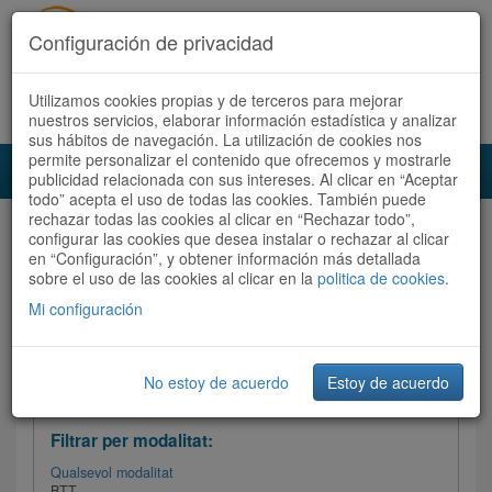
Configuración de privacidad
Utilizamos cookies propias y de terceros para mejorar
Español
|
Català
Registra't ara
Accedeix
nuestros servicios, elaborar información estadística y analizar
sus hábitos de navegación. La utilización de cookies nos
permite personalizar el contenido que ofrecemos y mostrarle
Toggl
publicidad relacionada con sus intereses. Al clicar en “Aceptar
navig
todo” acepta el uso de todas las cookies. También puede
rechazar todas las cookies al clicar en “Rechazar todo”,
Audioruta
Totes les rutes
configurar las cookies que desea instalar o rechazar al clicar
en “Configuración”, y obtener información más detallada
sobre el uso de las cookies al clicar en la
Ordenar per:
Més recents
politica de cookies
/
Dificultat
.
/
Totes les rutes
Valoració
Mi configuración
No estoy de acuerdo
Estoy de acuerdo
Filtrar les rutes
Filtrar per modalitat:
Qualsevol modalitat
BTT