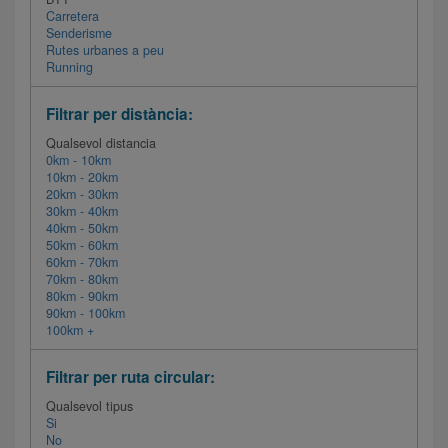
Carretera
Senderisme
Rutes urbanes a peu
Running
Filtrar per distància:
Qualsevol distancia
0km - 10km
10km - 20km
20km - 30km
30km - 40km
40km - 50km
50km - 60km
60km - 70km
70km - 80km
80km - 90km
90km - 100km
100km +
Filtrar per ruta circular:
Qualsevol tipus
Si
No