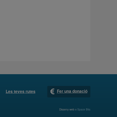
Fer una donació
Les teves rutes
Disseny web x
Space Bits