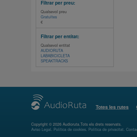
Filtrar per preu:
Qualsevol preu
Gratuïtes
€
Filtrar per entitat:
Qualsevol entitat
AUDIORUTA
LABABICICLETA
SPEAKTRACKS
Totes les rutes
Copyright © 2026 Audioruta.Tots els drets reservats.
Aviso Legal
.
Política de cookies
.
Política de privacitat
.
Conta