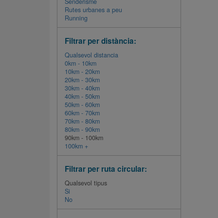
Senderisme
Rutes urbanes a peu
Running
Filtrar per distància:
Qualsevol distancia
0km - 10km
10km - 20km
20km - 30km
30km - 40km
40km - 50km
50km - 60km
60km - 70km
70km - 80km
80km - 90km
90km - 100km
100km +
Filtrar per ruta circular:
Qualsevol tipus
Si
No