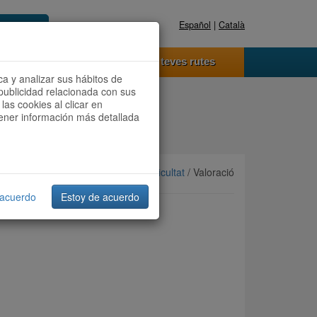
Español
|
Català
Registra't ara
Accedeix
 funciona
Les teves rutes
ca y analizar sus hábitos de
publicidad relacionada con sus
las cookies al clicar en
btener información más detallada
Ordenar per:
Més recents
/
Dificultat
/ Valoració
 acuerdo
Estoy de acuerdo