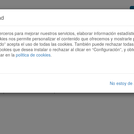
ad
or de rutes
Vols ser col·laborador?
Com
erceros para mejorar nuestros servicios, elaborar información estadísti
okies nos permite personalizar el contenido que ofrecemos y mostrarle 
todo” acepta el uso de todas las cookies. También puede rechazar todas 
ookies que desea instalar o rechazar al clicar en “Configuración”, y o
car en la
politica de cookies
.
No estoy de
cap ruta amb les característiques seleccionades