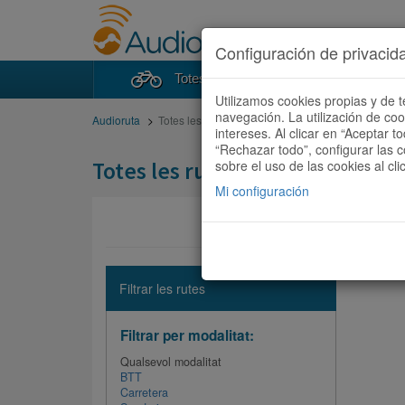
Configuración de privacid
Totes les rutes
Cercad
Utilizamos cookies propias y de t
navegación. La utilización de co
Audioruta
Totes les rutes
intereses. Al clicar en “Aceptar 
“Rechazar todo”, configurar las c
Totes les rutes
sobre el uso de las cookies al cli
Mi configuración
No hi ha 
Filtrar les rutes
Filtrar per modalitat:
Qualsevol modalitat
BTT
Carretera