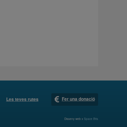
Fer una donació
Les teves rutes
Disseny web x
Space Bits