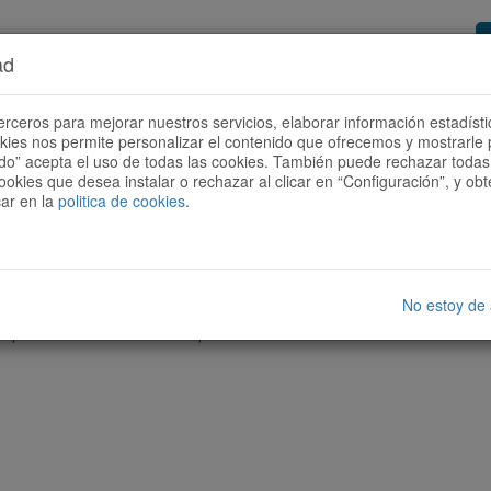
ad
or de rutes
Vols ser col·laborador?
Com
erceros para mejorar nuestros servicios, elaborar información estadísti
okies nos permite personalizar el contenido que ofrecemos y mostrarle 
todo” acepta el uso de todas las cookies. También puede rechazar todas 
ookies que desea instalar o rechazar al clicar en “Configuración”, y o
car en la
politica de cookies
.
No estoy de
cap ruta amb les característiques seleccionades