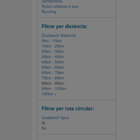
Senderisme
Rutes urbanes a peu
Running
Filtrar per distància:
Qualsevol distancia
0km - 10km
10km - 20km
20km - 30km
30km - 40km
40km - 50km
50km - 60km
60km - 70km
70km - 80km
80km - 90km
90km - 100km
100km +
Filtrar per ruta circular:
Qualsevol tipus
Si
No