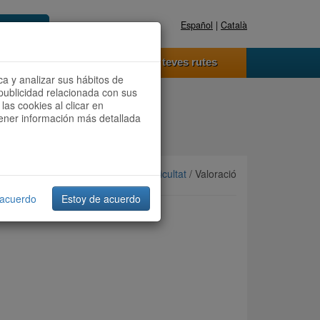
Español
|
Català
Registra't ara
Accedeix
 funciona
Les teves rutes
ca y analizar sus hábitos de
publicidad relacionada con sus
las cookies al clicar en
btener información más detallada
Ordenar per:
Més recents
/
Dificultat
/ Valoració
 acuerdo
Estoy de acuerdo