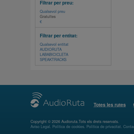
Filtrar per preu:
Qualsevol preu
Gratuïtes
€
Filtrar per entitat:
Qualsevol entitat
AUDIORUTA
LABABICICLETA
SPEAKTRACKS
Totes les rutes
Copyright © 2026 Audioruta.Tots els drets reservats.
Aviso Legal
.
Política de cookies
.
Política de privacitat
.
Conta