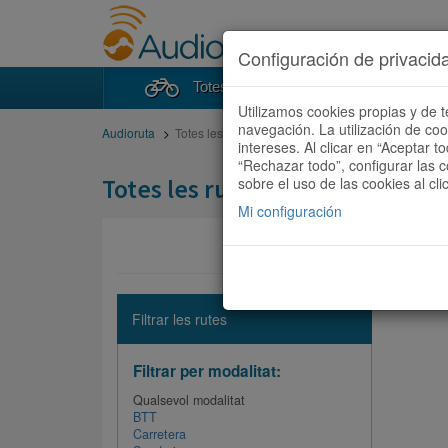
Configuración de privacid
Totes les rutes
Cercad
Utilizamos cookies propias y de t
navegación. La utilización de co
Audioruta
Totes les rutes
intereses. Al clicar en “Aceptar 
“Rechazar todo”, configurar las c
Totes les rutes
sobre el uso de las cookies al cli
Mi configuración
No hi ha 
Filtrar les rutes
Filtrar per modalitat:
Qualsevol modalitat
BTT
Carretera