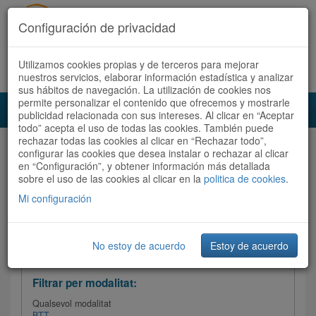
Configuración de privacidad
Utilizamos cookies propias y de terceros para mejorar
Español
|
Català
Registra't ara
Accedeix
nuestros servicios, elaborar información estadística y analizar
sus hábitos de navegación. La utilización de cookies nos
permite personalizar el contenido que ofrecemos y mostrarle
Toggl
publicidad relacionada con sus intereses. Al clicar en “Aceptar
navig
todo” acepta el uso de todas las cookies. También puede
rechazar todas las cookies al clicar en “Rechazar todo”,
Audioruta
Totes les rutes
configurar las cookies que desea instalar o rechazar al clicar
en “Configuración”, y obtener información más detallada
sobre el uso de las cookies al clicar en la
Ordenar per:
Més recents
politica de cookies
/
Dificultat
.
/
Totes les rutes
Valoració
Mi configuración
No estoy de acuerdo
Estoy de acuerdo
Filtrar les rutes
Filtrar per modalitat:
Qualsevol modalitat
BTT