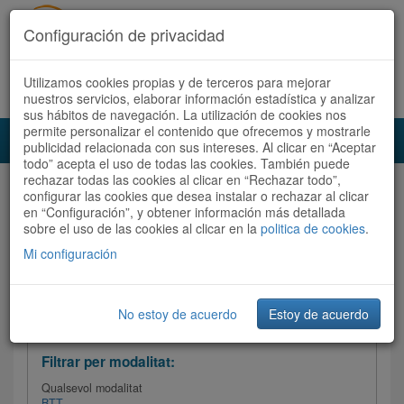
Configuración de privacidad
Utilizamos cookies propias y de terceros para mejorar
Español
|
Català
Registra't ara
Accedeix
nuestros servicios, elaborar información estadística y analizar
sus hábitos de navegación. La utilización de cookies nos
permite personalizar el contenido que ofrecemos y mostrarle
Toggl
publicidad relacionada con sus intereses. Al clicar en “Aceptar
navig
todo” acepta el uso de todas las cookies. También puede
rechazar todas las cookies al clicar en “Rechazar todo”,
Audioruta
Totes les rutes
configurar las cookies que desea instalar o rechazar al clicar
en “Configuración”, y obtener información más detallada
sobre el uso de las cookies al clicar en la
Ordenar per:
Més recents
politica de cookies
/
Dificultat
.
/
Totes les rutes
Valoració
Mi configuración
No estoy de acuerdo
Estoy de acuerdo
Filtrar les rutes
Filtrar per modalitat:
Qualsevol modalitat
BTT