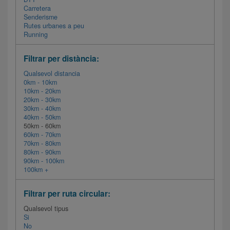
Carretera
Senderisme
Rutes urbanes a peu
Running
Filtrar per distància:
Qualsevol distancia
0km - 10km
10km - 20km
20km - 30km
30km - 40km
40km - 50km
50km - 60km
60km - 70km
70km - 80km
80km - 90km
90km - 100km
100km +
Filtrar per ruta circular:
Qualsevol tipus
Si
No