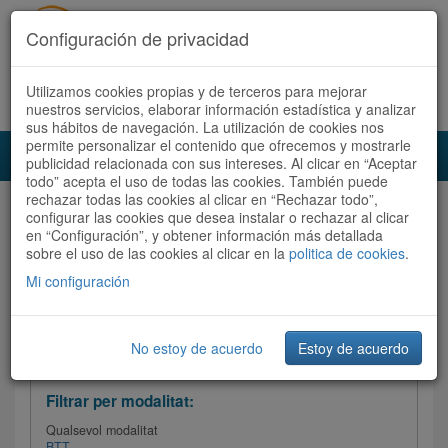
Configuración de privacidad
Utilizamos cookies propias y de terceros para mejorar
Español
|
Català
Registra't ara
Accedeix
nuestros servicios, elaborar información estadística y analizar
sus hábitos de navegación. La utilización de cookies nos
permite personalizar el contenido que ofrecemos y mostrarle
Toggl
publicidad relacionada con sus intereses. Al clicar en “Aceptar
navig
todo” acepta el uso de todas las cookies. También puede
rechazar todas las cookies al clicar en “Rechazar todo”,
Audioruta
Totes les rutes
configurar las cookies que desea instalar o rechazar al clicar
en “Configuración”, y obtener información más detallada
sobre el uso de las cookies al clicar en la
Ordenar per:
Més recents
politica de cookies
/
Dificultat
.
/
Totes les rutes
Valoració
Mi configuración
No estoy de acuerdo
Estoy de acuerdo
Filtrar les rutes
Filtrar per modalitat:
Qualsevol modalitat
BTT