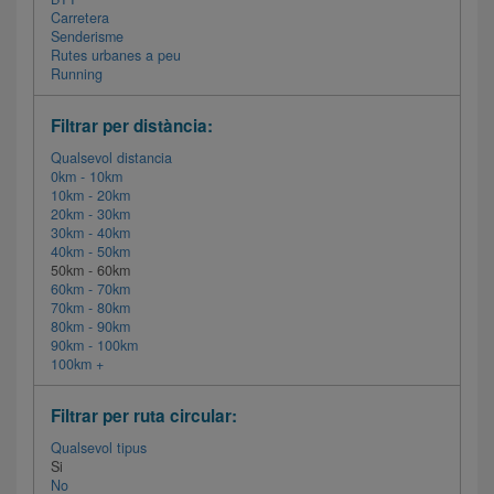
Carretera
Senderisme
Rutes urbanes a peu
Running
Filtrar per distància:
Qualsevol distancia
0km - 10km
10km - 20km
20km - 30km
30km - 40km
40km - 50km
50km - 60km
60km - 70km
70km - 80km
80km - 90km
90km - 100km
100km +
Filtrar per ruta circular:
Qualsevol tipus
Si
No