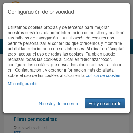
Configuración de privacidad
Utilizamos cookies propias y de terceros para mejorar
Español
|
Català
Registra't ara
Accedeix
nuestros servicios, elaborar información estadística y analizar
sus hábitos de navegación. La utilización de cookies nos
permite personalizar el contenido que ofrecemos y mostrarle
Toggl
publicidad relacionada con sus intereses. Al clicar en “Aceptar
navig
todo” acepta el uso de todas las cookies. También puede
rechazar todas las cookies al clicar en “Rechazar todo”,
Audioruta
Totes les rutes
configurar las cookies que desea instalar o rechazar al clicar
en “Configuración”, y obtener información más detallada
sobre el uso de las cookies al clicar en la
Ordenar per:
Més recents
politica de cookies
/
Dificultat
.
/
Totes les rutes
Valoració
Mi configuración
No estoy de acuerdo
Estoy de acuerdo
Filtrar les rutes
Filtrar per modalitat:
Qualsevol modalitat
BTT